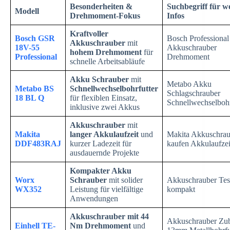
Besonderheiten &
Suchbegriff für we
Modell
Drehmoment-Fokus
Infos
Kraftvoller
Bosch GSR
Bosch Professional
Akkuschrauber
mit
18V-55
Akkuschrauber
hohem Drehmoment
für
Professional
Drehmoment
schnelle Arbeitsabläufe
Akku Schrauber
mit
Metabo Akku
Metabo BS
Schnellwechselbohrfutter
Schlagschrauber
18 BL Q
für flexiblen Einsatz,
Schnellwechselbohr
inklusive zwei Akkus
Akkuschrauber
mit
Makita
langer Akkulaufzeit
und
Makita Akkuschrau
DDF483RAJ
kurzer Ladezeit für
kaufen Akkulaufzei
ausdauernde Projekte
Kompakter Akku
Worx
Schrauber
mit solider
Akkuschrauber Tes
WX352
Leistung für vielfältige
kompakt
Anwendungen
Akkuschrauber mit 44
Akkuschrauber Zu
Einhell TE-
Nm Drehmoment
und