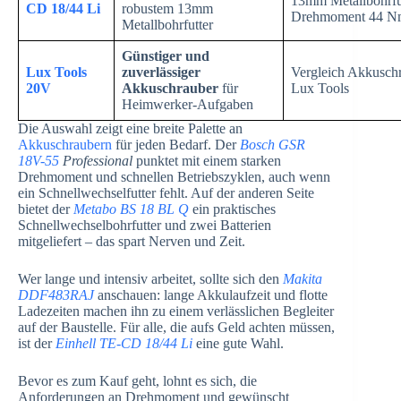
13mm Metallbohrfu
CD 18/44 Li
robustem 13mm
Drehmoment 44 N
Metallbohrfutter
Günstiger und
Lux Tools
zuverlässiger
Vergleich Akkusch
20V
Akkuschrauber
für
Lux Tools
Heimwerker-Aufgaben
Die Auswahl zeigt eine breite Palette an
Akkuschraubern
für jeden Bedarf. Der
Bosch GSR
18V-55
Professional
punktet mit einem starken
Drehmoment und schnellen Betriebszyklen, auch wenn
ein Schnellwechselfutter fehlt. Auf der anderen Seite
bietet der
Metabo BS 18 BL Q
ein praktisches
Schnellwechselbohrfutter und zwei Batterien
mitgeliefert – das spart Nerven und Zeit.
Wer lange und intensiv arbeitet, sollte sich den
Makita
DDF483RAJ
anschauen: lange Akkulaufzeit und flotte
Ladezeiten machen ihn zu einem verlässlichen Begleiter
auf der Baustelle. Für alle, die aufs Geld achten müssen,
ist der
Einhell TE-CD 18/44 Li
eine gute Wahl.
Bevor es zum Kauf geht, lohnt es sich, die
Anforderungen an Drehmoment und gewünscht