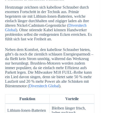
Heutzutage zeichnen sich kabellose Schrauber durch
enormen Fortschritt in der Technik aus. Primär
begeistern sie mit Lithium-Ionen-Batterien, welche
einfach länger durchhalten und zügiger laden als ihre
älteren Nickel-Cadmium-Gegenstücke (
Diversitech
Global
). Ohne störende Kabel können Handwerker
problemlos selbst die entlegensten Ecken erreichen. Es
fühlt sich fast wie Freiheit an.
Neben dem Komfort, den kabellose Schrauber bieten,
gibt’s da noch die ziemlich schlauen Energiesparmodi –
da fließt kein Strom unnötig, während das Werkzeug
nur herumliegt. Brushless-Motoren werden zudem
immer populärer, da sie einfach mehr Effizienz aufs
Parkett legen. Die Milwaukee M18 FUEL-Reihe kann
ein Lied davon singen, denn sie bietet satte 50 % mehr
Laufzeit und 20 % mehr Power als alte Schinken mit
Bürstenmotor (
Diversitech Global
).
Funktion
Vorteile
Bleiben länger frisch,
Lithium-Ionen-Batterien
laden ruckzuck