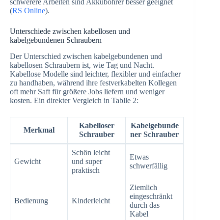
schwerere Arbeiten sind Akkubohrer besser geeignet
(
RS Online
).
Unterschiede zwischen kabellosen und
kabelgebundenen Schraubern
Der Unterschied zwischen kabelgebundenen und
kabellosen Schraubern ist, wie Tag und Nacht.
Kabellose Modelle sind leichter, flexibler und einfacher
zu handhaben, während ihre festverkabelten Kollegen
oft mehr Saft für größere Jobs liefern und weniger
kosten. Ein direkter Vergleich in Tablle 2:
Kabelloser
Kabelgebunde
Merkmal
Schrauber
ner Schrauber
Schön leicht
Etwas
Gewicht
und super
schwerfällig
praktisch
Ziemlich
eingeschränkt
Bedienung
Kinderleicht
durch das
Kabel