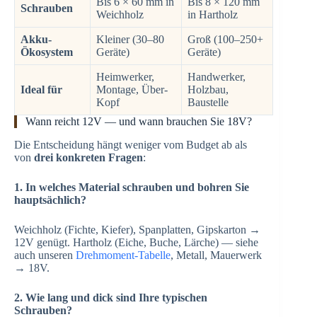
Bis 6 × 60 mm in
Bis 8 × 120 mm
Schrauben
Weichholz
in Hartholz
Akku-
Kleiner (30–80
Groß (100–250+
Ökosystem
Geräte)
Geräte)
Heimwerker,
Handwerker,
Ideal für
Montage, Über-
Holzbau,
Kopf
Baustelle
Wann reicht 12V — und wann brauchen Sie 18V?
Die Entscheidung hängt weniger vom Budget ab als
von
drei konkreten Fragen
:
1. In welches Material schrauben und bohren Sie
hauptsächlich?
Weichholz (Fichte, Kiefer), Spanplatten, Gipskarton →
12V genügt. Hartholz (Eiche, Buche, Lärche) — siehe
auch unseren
Drehmoment-Tabelle
, Metall, Mauerwerk
→ 18V.
2. Wie lang und dick sind Ihre typischen
Schrauben?