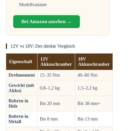
Modellvariante
Bei Amazon ansehen →
12V vs 18V: Der direkte Vergleich
12V
18V
Eigenschaft
Akkuschrauber
Akkuschrauber
Drehmoment
15–35 Nm
40–80 Nm
Gewicht (mit
0,8–1,2 kg
1,5–2,2 kg
Akku)
Bohren in
Bis 20 mm
Bis 38 mm+
Holz
Bohren in
Bis 8 mm
Bis 13 mm
Metall