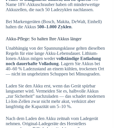
Name 18V-Akkuschrauber haben oft minderwertige
Akkuzellen, die nach 50 Ladezyklen nachlassen.
Bei Markengeräten (Bosch, Makita, DeWalt, Einhell)
halten die Akkus
500–1.000 Zyklen
.
Akku-Pflege: So halten Ihre Akkus länger
Unabhängig von der Spannungsklasse gelten dieselben
Regeln für eine lange Akku-Lebensdauer. Lithium-
Ionen-Akkus mögen weder
vollständige Entladung
noch dauerhafte Volladung
. Lagern Sie Akkus bei
40–60 % Ladezustand an einem kühlen, trockenen Ort
— nicht im ungeheizten Schuppen bei Minusgraden.
Laden Sie den Akku erst, wenn das Gerät spürbar
langsamer wird. Vermeiden Sie es, halbvolle Akkus
„zur Sicherheit” nachzuladen — das schadet modernen
Li-Ion-Zellen zwar nicht mehr akut, verkürzt aber
langfristig die Kapazität um 5–10 %.
Nach dem Laden den Akku zeitnah vom Ladegerät
nehmen. Original-Ladegeräte des Herstellers