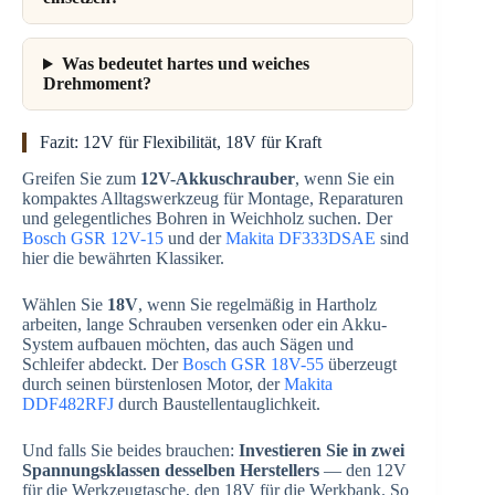
Was bedeutet hartes und weiches
Drehmoment?
Fazit: 12V für Flexibilität, 18V für Kraft
Greifen Sie zum
12V-Akkuschrauber
, wenn Sie ein
kompaktes Alltagswerkzeug für Montage, Reparaturen
und gelegentliches Bohren in Weichholz suchen. Der
Bosch GSR 12V-15
und der
Makita DF333DSAE
sind
hier die bewährten Klassiker.
Wählen Sie
18V
, wenn Sie regelmäßig in Hartholz
arbeiten, lange Schrauben versenken oder ein Akku-
System aufbauen möchten, das auch Sägen und
Schleifer abdeckt. Der
Bosch GSR 18V-55
überzeugt
durch seinen bürstenlosen Motor, der
Makita
DDF482RFJ
durch Baustellentauglichkeit.
Und falls Sie beides brauchen:
Investieren Sie in zwei
Spannungsklassen desselben Herstellers
— den 12V
für die Werkzeugtasche, den 18V für die Werkbank. So