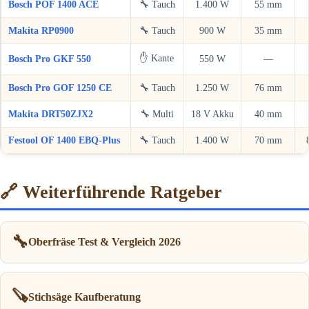
Bosch POF 1400 ACE
🔧 Tauch
1.400 W
55 mm
Makita RP0900
🔧 Tauch
900 W
35 mm
✋ Kante
Bosch Pro GKF 550
550 W
—
Bosch Pro GOF 1250 CE
🔧 Tauch
1.250 W
76 mm
Makita DRT50ZJX2
🔧 Multi
18 V Akku
40 mm
Festool OF 1400 EBQ-Plus
🔧 Tauch
1.400 W
70 mm
🔗 Weiterführende Ratgeber
🔧
Oberfräse Test & Vergleich 2026
🪚
Stichsäge Kaufberatung