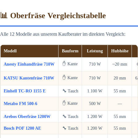
📊 Oberfräse Vergleichstabelle
Alle 12 Modelle aus unserem Kaufberater im direkten Vergleich:
Modell
Bauform
Leistung
Hubhöhe
✋ Kante
Anesty Einhandfräse 710W
710 W
~20 mm
✋ Kante
KATSU Kantenfräse 710W
710 W
20 mm
6
Einhell TC-RO 1155 E
🔧 Tauch
1.100 W
55 mm
✋ Kante
Metabo FM 500-6
500 W
—
Arebos Oberfräse 1200W
🔧 Tauch
1.200 W
55 mm
Bosch POF 1200 AE
🔧 Tauch
1.200 W
55 mm