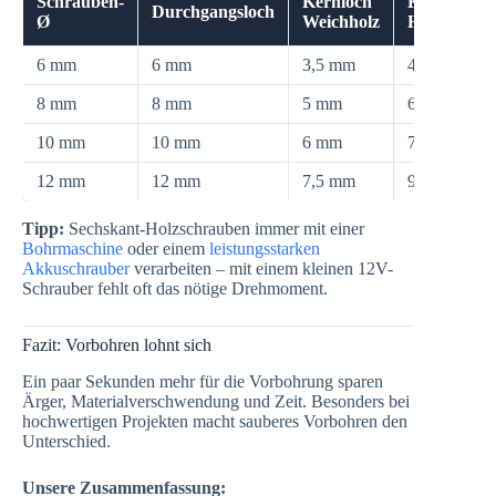
Schrauben-
Kernloch
Kernloch
Durchgangsloch
Ø
Weichholz
Hartholz
6 mm
6 mm
3,5 mm
4,5 mm
8 mm
8 mm
5 mm
6 mm
10 mm
10 mm
6 mm
7 mm
12 mm
12 mm
7,5 mm
9 mm
Tipp:
Sechskant-Holzschrauben immer mit einer
Bohrmaschine
oder einem
leistungsstarken
Akkuschrauber
verarbeiten – mit einem kleinen 12V-
Schrauber fehlt oft das nötige Drehmoment.
Fazit: Vorbohren lohnt sich
Ein paar Sekunden mehr für die Vorbohrung sparen
Ärger, Materialverschwendung und Zeit. Besonders bei
hochwertigen Projekten macht sauberes Vorbohren den
Unterschied.
Unsere Zusammenfassung: