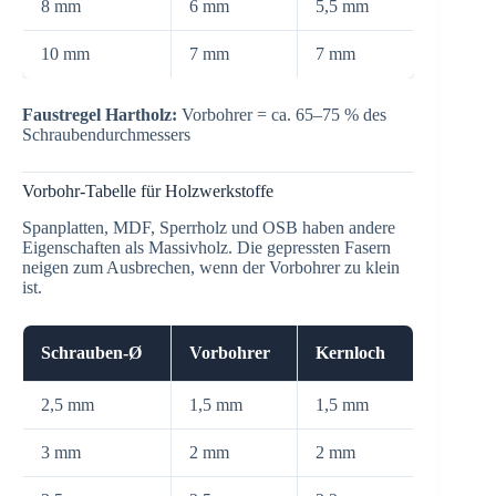
8 mm
6 mm
5,5 mm
10 mm
7 mm
7 mm
Faustregel Hartholz:
Vorbohrer = ca. 65–75 % des
Schraubendurchmessers
Vorbohr-Tabelle für Holzwerkstoffe
Spanplatten, MDF, Sperrholz und OSB haben andere
Eigenschaften als Massivholz. Die gepressten Fasern
neigen zum Ausbrechen, wenn der Vorbohrer zu klein
ist.
Schrauben-Ø
Vorbohrer
Kernloch
2,5 mm
1,5 mm
1,5 mm
3 mm
2 mm
2 mm