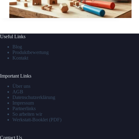
Useful Links
Blog
Produktbewertung
Kontakt
Important Links
Über uns
AGB
Datenschutzerklärung
Impressum
Partnerlinks
So arbeiten wir
Werkstatt-Booklet (PDF)
Contact Us