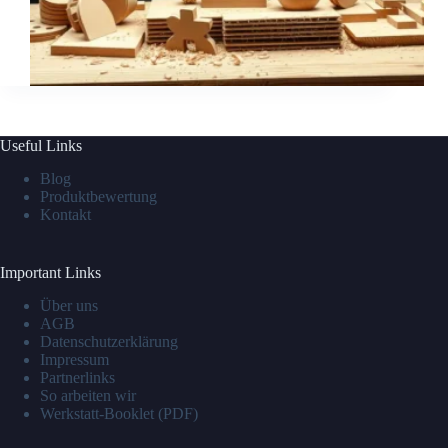
Useful Links
Blog
Produktbewertung
Kontakt
Important Links
Über uns
AGB
Datenschutzerklärung
Impressum
Partnerlinks
So arbeiten wir
Werkstatt-Booklet (PDF)