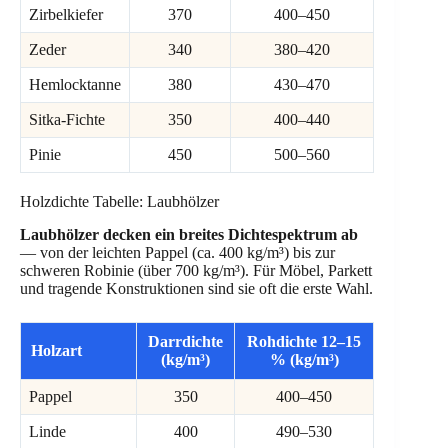
Zirbelkiefer
370
400–450
Zeder
340
380–420
Hemlocktanne
380
430–470
Sitka-Fichte
350
400–440
Pinie
450
500–560
Holzdichte Tabelle: Laubhölzer
Laubhölzer decken ein breites Dichtespektrum ab
— von der leichten Pappel (ca. 400 kg/m³) bis zur
schweren Robinie (über 700 kg/m³). Für Möbel, Parkett
und tragende Konstruktionen sind sie oft die erste Wahl.
Darrdichte
Rohdichte 12–15
Holzart
(kg/m³)
% (kg/m³)
Pappel
350
400–450
Linde
400
490–530