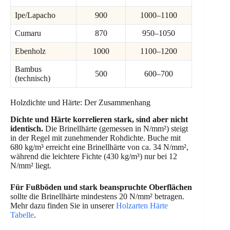
Ipe/Lapacho
900
1000–1100
Cumaru
870
950–1050
Ebenholz
1000
1100–1200
Bambus
500
600–700
(technisch)
Holzdichte und Härte: Der Zusammenhang
Dichte und Härte korrelieren stark, sind aber nicht
identisch.
Die Brinellhärte (gemessen in N/mm²) steigt
in der Regel mit zunehmender Rohdichte. Buche mit
680 kg/m³ erreicht eine Brinellhärte von ca. 34 N/mm²,
während die leichtere Fichte (430 kg/m³) nur bei 12
N/mm² liegt.
Für Fußböden und stark beanspruchte Oberflächen
sollte die Brinellhärte mindestens 20 N/mm² betragen.
Mehr dazu finden Sie in unserer
Holzarten Härte
Tabelle
.