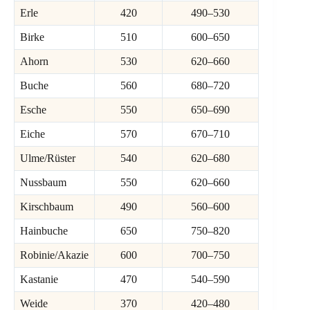
Erle
420
490–530
Birke
510
600–650
Ahorn
530
620–660
Buche
560
680–720
Esche
550
650–690
Eiche
570
670–710
Ulme/Rüster
540
620–680
Nussbaum
550
620–660
Kirschbaum
490
560–600
Hainbuche
650
750–820
Robinie/Akazie
600
700–750
Kastanie
470
540–590
Weide
370
420–480