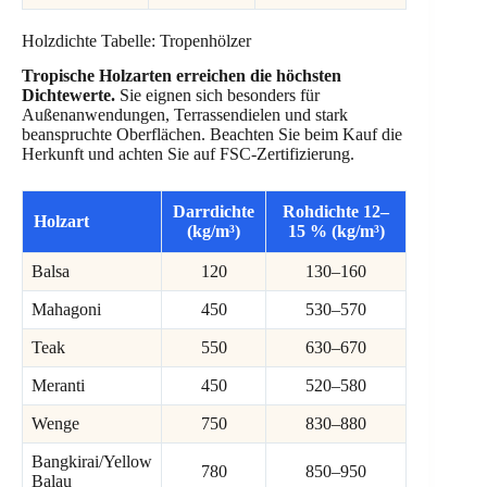
Holzdichte Tabelle: Tropenhölzer
Tropische Holzarten erreichen die höchsten
Dichtewerte.
Sie eignen sich besonders für
Außenanwendungen, Terrassendielen und stark
beanspruchte Oberflächen. Beachten Sie beim Kauf die
Herkunft und achten Sie auf FSC-Zertifizierung.
Darrdichte
Rohdichte 12–
Holzart
(kg/m³)
15 % (kg/m³)
Balsa
120
130–160
Mahagoni
450
530–570
Teak
550
630–670
Meranti
450
520–580
Wenge
750
830–880
Bangkirai/Yellow
780
850–950
Balau