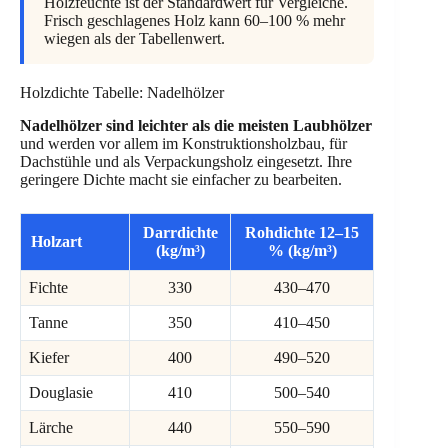
Holzfeuchte ist der Standardwert für Vergleiche.
Frisch geschlagenes Holz kann 60–100 % mehr
wiegen als der Tabellenwert.
Holzdichte Tabelle: Nadelhölzer
Nadelhölzer sind leichter als die meisten Laubhölzer
und werden vor allem im Konstruktionsholzbau, für
Dachstühle und als Verpackungsholz eingesetzt. Ihre
geringere Dichte macht sie einfacher zu bearbeiten.
Darrdichte
Rohdichte 12–15
Holzart
(kg/m³)
% (kg/m³)
Fichte
330
430–470
Tanne
350
410–450
Kiefer
400
490–520
Douglasie
410
500–540
Lärche
440
550–590