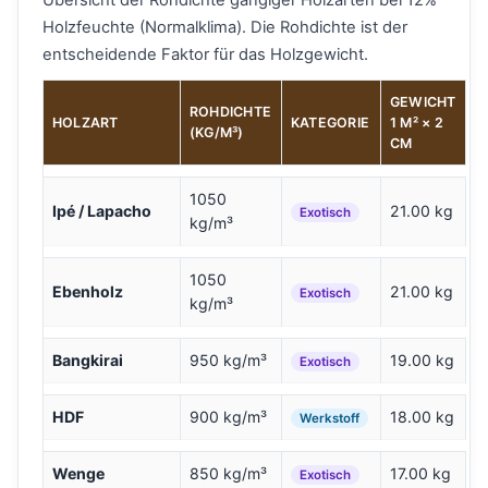
Übersicht der Rohdichte gängiger Holzarten bei 12%
Holzfeuchte (Normalklima). Die Rohdichte ist der
entscheidende Faktor für das Holzgewicht.
GEWICHT
ROHDICHTE
HOLZART
KATEGORIE
1 M² × 2
(KG/M³)
CM
1050
Ipé / Lapacho
21.00 kg
Exotisch
kg/m³
1050
Ebenholz
21.00 kg
Exotisch
kg/m³
Bangkirai
950 kg/m³
19.00 kg
Exotisch
HDF
900 kg/m³
18.00 kg
Werkstoff
Wenge
850 kg/m³
17.00 kg
Exotisch