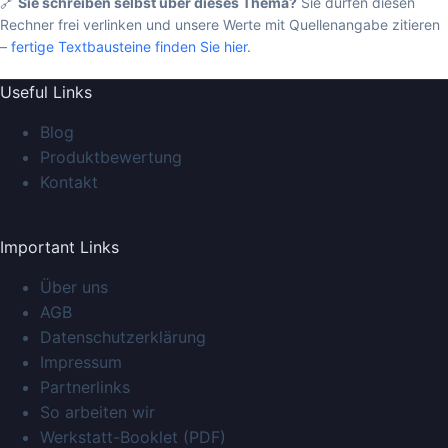
🔗
Sie schreiben selbst über dieses Thema?
Sie dürfen diesen
Rechner frei verlinken und unsere Werte mit Quellenangabe zitieren
–
fertige Textbausteine finden Sie hier
.
Useful Links
Blog
Produktbewertung
Kontakt
Important Links
Über uns
AGB
Datenschutzerklärung
Impressum
Partnerlinks
So arbeiten wir
Werkstatt-Booklet (PDF)