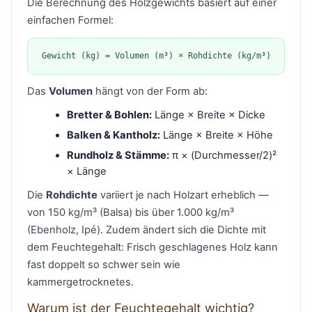
Die Berechnung des Holzgewichts basiert auf einer
einfachen Formel:
Gewicht (kg) = Volumen (m³) × Rohdichte (kg/m³)
Das
Volumen
hängt von der Form ab:
Bretter & Bohlen:
Länge × Breite × Dicke
Balken & Kantholz:
Länge × Breite × Höhe
Rundholz & Stämme:
π × (Durchmesser/2)²
× Länge
Die
Rohdichte
variiert je nach Holzart erheblich —
von 150 kg/m³ (Balsa) bis über 1.000 kg/m³
(Ebenholz, Ipé). Zudem ändert sich die Dichte mit
dem Feuchtegehalt: Frisch geschlagenes Holz kann
fast doppelt so schwer sein wie
kammergetrocknetes.
Warum ist der Feuchtegehalt wichtig?