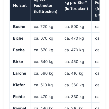
kg pro Ster*
Festme
Holzart
Festmeter
(lufttrocken)
(frisch
(lufttrocken)
geschl
Buche
ca. 720 kg
ca. 500 kg
ca. 1.0
Eiche
ca. 670 kg
ca. 470 kg
ca. 1.0
Esche
ca. 670 kg
ca. 470 kg
ca. 950
Birke
ca. 640 kg
ca. 450 kg
ca. 900
Lärche
ca. 590 kg
ca. 410 kg
ca. 850
Kiefer
ca. 510 kg
ca. 360 kg
ca. 800
Fichte
ca. 470 kg
ca. 330 kg
ca. 750
Pappel
ca. 440 kg
ca. 310 kg
ca. 700