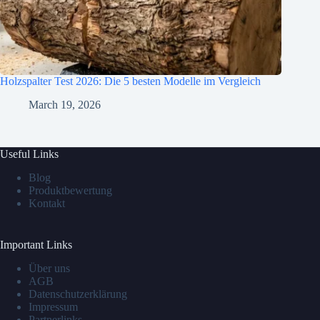
Holzspalter Test 2026: Die 5 besten Modelle im Vergleich
March 19, 2026
Useful Links
Blog
Produktbewertung
Kontakt
Important Links
Über uns
AGB
Datenschutzerklärung
Impressum
Partnerlinks