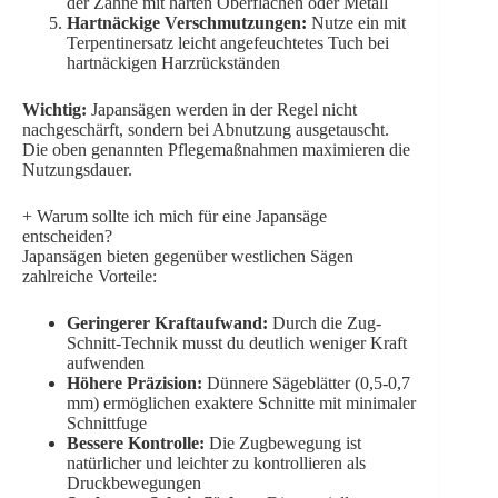
der Zähne mit harten Oberflächen oder Metall
Hartnäckige Verschmutzungen:
Nutze ein mit
Terpentinersatz leicht angefeuchtetes Tuch bei
hartnäckigen Harzrückständen
Wichtig:
Japansägen werden in der Regel nicht
nachgeschärft, sondern bei Abnutzung ausgetauscht.
Die oben genannten Pflegemaßnahmen maximieren die
Nutzungsdauer.
+
Warum sollte ich mich für eine Japansäge
entscheiden?
Japansägen bieten gegenüber westlichen Sägen
zahlreiche Vorteile:
Geringerer Kraftaufwand:
Durch die Zug-
Schnitt-Technik musst du deutlich weniger Kraft
aufwenden
Höhere Präzision:
Dünnere Sägeblätter (0,5-0,7
mm) ermöglichen exaktere Schnitte mit minimaler
Schnittfuge
Bessere Kontrolle:
Die Zugbewegung ist
natürlicher und leichter zu kontrollieren als
Druckbewegungen