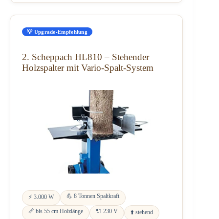
💡 Upgrade-Empfehlung
2. Scheppach HL810 – Stehender
Holzspalter mit Vario-Spalt-System
💪 8 Tonnen Spaltkraft
⚡ 3.000 W
📏 bis 55 cm Holzlänge
🔌 230 V
⬆️ stehend