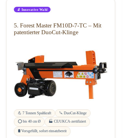
🔬 Innovative Wahl
5. Forest Master FM10D-7-TC – Mit
patentierter DuoCut-Klinge
💪 7 Tonnen Spaltkraft
🔪 DuoCut-Klinge
⭕ bis 40 cm Ø
🏭 CE/UKCA-zertifiziert
🛢️ Vorsgefüllt, sofort einsatzbereit