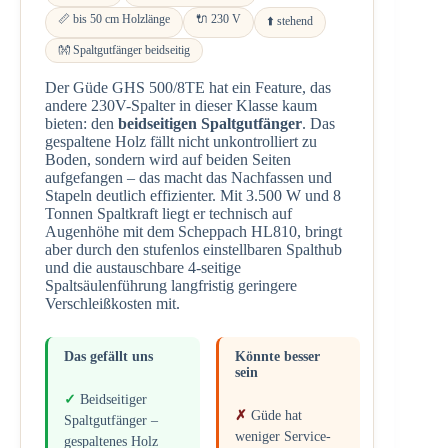
📏 bis 50 cm Holzlänge
🔌 230 V
⬆️ stehend
👐 Spaltgutfänger beidseitig
Der Güde GHS 500/8TE hat ein Feature, das
andere 230V-Spalter in dieser Klasse kaum
bieten: den
beidseitigen Spaltgutfänger
. Das
gespaltene Holz fällt nicht unkontrolliert zu
Boden, sondern wird auf beiden Seiten
aufgefangen – das macht das Nachfassen und
Stapeln deutlich effizienter. Mit 3.500 W und 8
Tonnen Spaltkraft liegt er technisch auf
Augenhöhe mit dem Scheppach HL810, bringt
aber durch den stufenlos einstellbaren Spalthub
und die austauschbare 4-seitige
Spaltsäulenführung langfristig geringere
Verschleißkosten mit.
Das gefällt uns
Könnte besser
sein
Beidseitiger
Güde hat
Spaltgutfänger –
weniger Service-
gespaltenes Holz