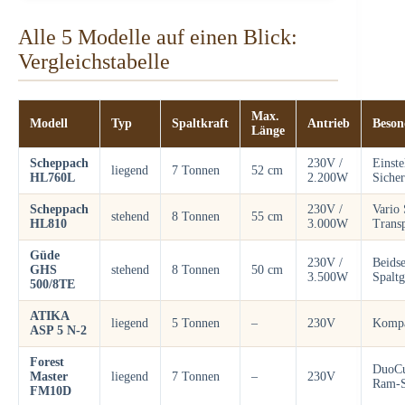
Alle 5 Modelle auf einen Blick:
Vergleichstabelle
Max.
Modell
Typ
Spaltkraft
Antrieb
Beson
Länge
Scheppach
230V /
Einste
liegend
7 Tonnen
52 cm
HL760L
2.200W
Siche
Scheppach
230V /
Vario 
stehend
8 Tonnen
55 cm
HL810
3.000W
Transp
Güde
230V /
Beidse
GHS
stehend
8 Tonnen
50 cm
3.500W
Spaltg
500/8TE
ATIKA
liegend
5 Tonnen
–
230V
Kompa
ASP 5 N-2
Forest
DuoCu
Master
liegend
7 Tonnen
–
230V
Ram-S
FM10D