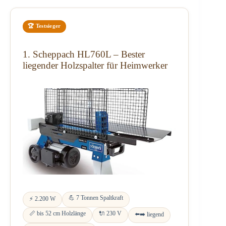
🏆 Testsieger
1. Scheppach HL760L – Bester
liegender Holzspalter für Heimwerker
💪 7 Tonnen Spaltkraft
⚡ 2.200 W
📏 bis 52 cm Holzlänge
🔌 230 V
⬅️➡️ liegend