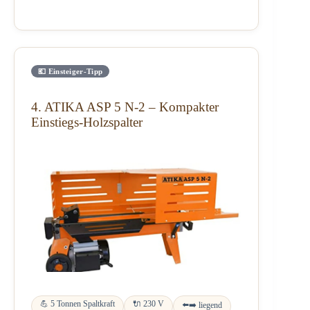
💶 Einsteiger-Tipp
4. ATIKA ASP 5 N-2 – Kompakter
Einstiegs-Holzspalter
💪 5 Tonnen Spaltkraft
🔌 230 V
⬅️➡️ liegend