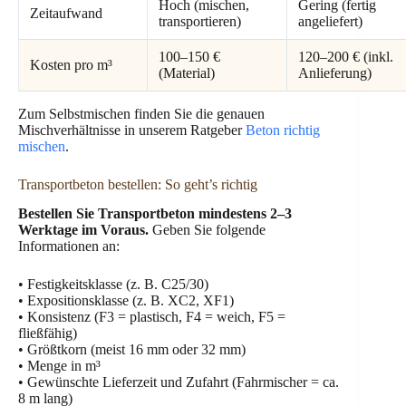
Hoch (mischen,
Gering (fertig
Zeitaufwand
transportieren)
angeliefert)
100–150 €
120–200 € (inkl.
Kosten pro m³
(Material)
Anlieferung)
Zum Selbstmischen finden Sie die genauen
Mischverhältnisse in unserem Ratgeber
Beton richtig
mischen
.
Transportbeton bestellen: So geht’s richtig
Bestellen Sie Transportbeton mindestens 2–3
Werktage im Voraus.
Geben Sie folgende
Informationen an:
• Festigkeitsklasse (z. B. C25/30)
• Expositionsklasse (z. B. XC2, XF1)
• Konsistenz (F3 = plastisch, F4 = weich, F5 =
fließfähig)
• Größtkorn (meist 16 mm oder 32 mm)
• Menge in m³
• Gewünschte Lieferzeit und Zufahrt (Fahrmischer = ca.
8 m lang)