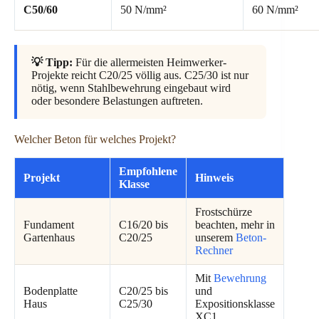
C50/60
50 N/mm²
60 N/mm²
💡 Tipp:
Für die allermeisten Heimwerker-
Projekte reicht C20/25 völlig aus. C25/30 ist nur
nötig, wenn Stahlbewehrung eingebaut wird
oder besondere Belastungen auftreten.
Welcher Beton für welches Projekt?
Empfohlene
Projekt
Hinweis
Klasse
Frostschürze
Fundament
C16/20 bis
beachten, mehr in
Gartenhaus
C20/25
unserem
Beton-
Rechner
Mit
Bewehrung
Bodenplatte
C20/25 bis
und
Haus
C25/30
Expositionsklasse
XC1