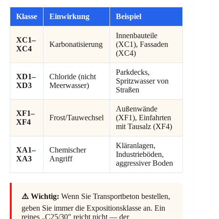
Klasse
Einwirkung
Beispiel
Innenbauteile
XC1–
Karbonatisierung
(XC1), Fassaden
XC4
(XC4)
Parkdecks,
XD1–
Chloride (nicht
Spritzwasser von
XD3
Meerwasser)
Straßen
Außenwände
XF1–
Frost/Tauwechsel
(XF1), Einfahrten
XF4
mit Tausalz (XF4)
Kläranlagen,
XA1–
Chemischer
Industrieböden,
XA3
Angriff
aggressiver Boden
⚠️ Wichtig:
Wenn Sie Transportbeton bestellen,
geben Sie immer die Expositionsklasse an. Ein
reines „C25/30″ reicht nicht — der