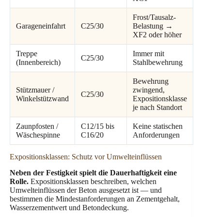
Frost/Tausalz-
Garageneinfahrt
C25/30
Belastung →
XF2 oder höher
Treppe
Immer mit
C25/30
(Innenbereich)
Stahlbewehrung
Bewehrung
Stützmauer /
zwingend,
C25/30
Winkelstützwand
Expositionsklasse
je nach Standort
Zaunpfosten /
C12/15 bis
Keine statischen
Wäschespinne
C16/20
Anforderungen
Expositionsklassen: Schutz vor Umwelteinflüssen
Neben der Festigkeit spielt die Dauerhaftigkeit eine
Rolle.
Expositionsklassen beschreiben, welchen
Umwelteinflüssen der Beton ausgesetzt ist — und
bestimmen die Mindestanforderungen an Zementgehalt,
Wasserzementwert und Betondeckung.