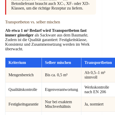
Betonlieferant braucht auch XC-, XF- oder XD-
Klassen, um die richtige Rezeptur zu liefern.
Transportbeton vs. selber mischen
Ab etwa 1 m³ Bedarf wird Transportbeton fast
immer günstiger
als Sackware aus dem Baumarkt.
Zudem ist die Qualität garantiert: Festigkeitsklasse,
Konsistenz und Zusammensetzung werden im Werk
überwacht.
Kriterium
Selber mischen
Transportbeton
Ab 0,5–1 m³
Mengenbereich
Bis ca. 0,5 m³
sinnvoll
Werkskontrolle
Qualitätskontrolle
Eigenverantwortung
nach EN 206
Nur bei exaktem
Festigkeitsgarantie
Ja, normiert
Mischverhältnis