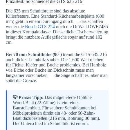
Praxistest: So schneidet die GTS 635-216
Die 635 mm Schnittbreite sind das absolute
Killerfeature. Eine Standard-Küchenarbeitsplatte (600
mm) geht in einem Durchgang durch — das schaffen
weder die
Bosch GTS 254
noch die DeWalt DWE7485
in dieser Kompaktklasse. Die seitliche Tischerweiterung
bringt die nutzbare Auflagefläche sogar auf rund 102
cm.
Bei
70 mm Schnitthöhe (90°)
trennt die GTS 635-216
auch dickes Leimholz sauber. Die 1.600 Watt reichen
für Fichte, Kiefer und Buche problemlos. Bei Hartholz
wie Eiche oder Buche im Dickschnitt muss man
langsamer vorschieben — die Säge schafft es, aber man
spürt die Grenze.
💡 Praxis-Tipp:
Das mitgelieferte Optiline-
Wood-Blatt (22 Zähne) ist ein reines
Baustellenblatt. Für saubere Schnittkanten bei
Möbelprojekten direkt ein 48- oder 60-Zahn-
Blatt dazubestellen (216 mm, Bohrung 30 mm).
Der Unterschied im Schnittbild ist enorm.