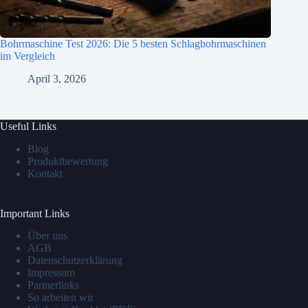
Bohrmaschine Test 2026: Die 5 besten Schlagbohrmaschinen
im Vergleich
April 3, 2026
Useful Links
Blog
Produktbewertung
Kontakt
Important Links
Über uns
AGB
Datenschutzerklärung
Impressum
Partnerlinks
So arbeiten wir