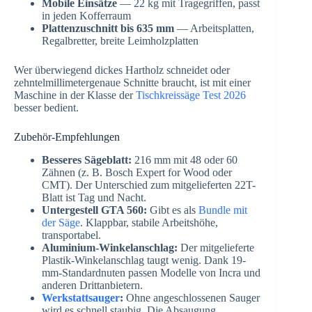
Mobile Einsätze
— 22 kg mit Tragegriffen, passt
in jeden Kofferraum
Plattenzuschnitt bis 635 mm
— Arbeitsplatten,
Regalbretter, breite Leimholzplatten
Wer überwiegend dickes Hartholz schneidet oder
zehntelmillimetergenaue Schnitte braucht, ist mit einer
Maschine in der Klasse der
Tischkreissäge Test 2026
besser bedient.
Zubehör-Empfehlungen
Besseres Sägeblatt:
216 mm mit 48 oder 60
Zähnen (z. B. Bosch Expert for Wood oder
CMT). Der Unterschied zum mitgelieferten 22T-
Blatt ist Tag und Nacht.
Untergestell GTA 560:
Gibt es als
Bundle mit
der Säge
. Klappbar, stabile Arbeitshöhe,
transportabel.
Aluminium-Winkelanschlag:
Der mitgelieferte
Plastik-Winkelanschlag taugt wenig. Dank 19-
mm-Standardnuten passen Modelle von Incra und
anderen Drittanbietern.
Werkstattsauger
:
Ohne angeschlossenen Sauger
wird es schnell staubig. Die Absaugung