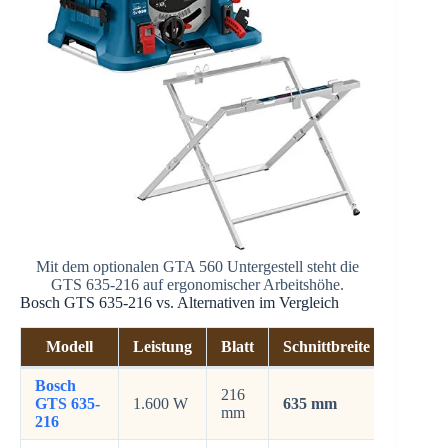
Mit dem optionalen GTA 560 Untergestell steht die
GTS 635-216 auf ergonomischer Arbeitshöhe.
Bosch GTS 635-216 vs. Alternativen im Vergleich
Modell
Leistung
Blatt
Schnittbreite
Schnit
Bosch
216
GTS 635-
1.600 W
635 mm
70 mm
mm
216