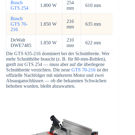
Bosch
254
1.800 W
610 mm
79 mm
GTS 254
mm
Bosch
216
GTS 70-
1.850 W
635 mm
70 mm
mm
216
DeWalt
210
1.850 W
622 mm
65 mm
DWE7485
mm
Die GTS 635-216 dominiert bei der Schnittbreite. Wer
mehr Schnitthöhe braucht (z. B. für 80-mm-Bohlen),
greift zur GTS 254 — muss aber auf die überlegene
Schnittbreite verzichten. Die neue
GTS 70-216
ist der
offizielle Nachfolger mit stärkerem Motor und zwei
Absauganschlüssen — ob die bekannten Schwächen
behoben wurden, bleibt abzuwarten.