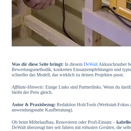
Was dir diese Seite bringt:
In diesem
DeWalt
Akkuschrauber be
Bewertungsmethodik, konkreten Einsatzempfehlungen und typisch
schneller das Modell, das wirklich zu deinen Projekten passt.
Affiliate-Hinweis:
Einige Links sind Partnerlinks. Wenn du darübe
bleibt der Preis gleich.
Autor & Praxisbezug:
Redaktion HolzTools (Werkstatt-Fokus 
anwendungsnahe Kaufberatung).
Ob beim Möbelaufbau, Renovieren oder Profi-Einsatz –
kabell
DeWalt überzeugt hier seit Jahren mit
robusten Geräten
, die sel