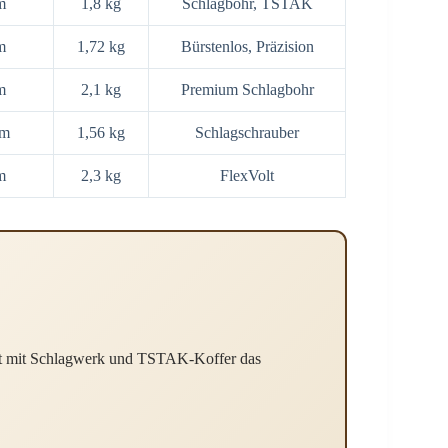
m
1,8 kg
Schlagbohr, TSTAK
m
1,72 kg
Bürstenlos, Präzision
m
2,1 kg
Premium Schlagbohr
Nm
1,56 kg
Schlagschrauber
m
2,3 kg
FlexVolt
et mit Schlagwerk und TSTAK-Koffer das