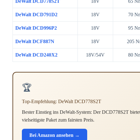
DeWalt DCD778S2T
18V
65 N
DeWalt DCD791D2
18V
70 N
DeWalt DCD996P2
18V
95 N
DeWalt DCF887N
18V
205 
DeWalt DCD240X2
18V/54V
80 N
🏆
Top-Empfehlung: DeWalt DCD778S2T
Bester Einstieg ins DeWalt-System: Der DCD778S2T biet
vielseitigste Paket zum fairsten Preis.
Bei Amazon ansehen →