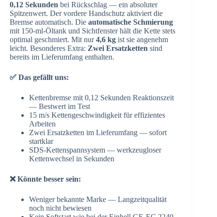
0,12 Sekunden
bei Rückschlag — ein absoluter
Spitzenwert. Der vordere Handschutz aktiviert die
Bremse automatisch. Die
automatische Schmierung
mit 150-ml-Öltank und Sichtfenster hält die Kette stets
optimal geschmiert. Mit nur
4,6 kg
ist sie angenehm
leicht. Besonderes Extra:
Zwei Ersatzketten
sind
bereits im Lieferumfang enthalten.
✅ Das gefällt uns:
Kettenbremse mit 0,12 Sekunden Reaktionszeit
— Bestwert im Test
15 m/s Kettengeschwindigkeit für effizientes
Arbeiten
Zwei Ersatzketten im Lieferumfang — sofort
startklar
SDS-Kettenspannsystem — werkzeugloser
Kettenwechsel in Sekunden
❌ Könnte besser sein:
Weniger bekannte Marke — Langzeitqualität
noch nicht bewiesen
Kein Softstart wie bei der Einhell GE-EC 2240