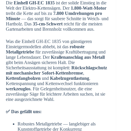
Die
Einhell GH-EC 1835
ist der solide Einstieg in die
Welt der Elektro-Kettensägen. Der
1.800-Watt-Motor
treibt die Kette auf bis zu
7.800 Umdrehungen pro
Minute
— das sorgt für saubere Schnitte in Weich- und
Hartholz. Das
35-cm-Schwert
reicht für die meisten
Gartenarbeiten und Brennholz vollkommen aus.
Was die Einhell GH-EC 1835 von günstigeren
Einsteigermodellen abhebt, ist das
robuste
Metallgetriebe
für zuverlässige Kraftübertragung und
lange Lebensdauer. Der
Krallenanschlag aus Metall
gibt beim Ansägen sicheren Halt. Die
Sicherheitsausstattung ist komplett:
Rückschlagschutz
mit mechanischer Sofort-Kettenbremse
,
Kettenfangbolzen
und
Kabelzugentlastung
.
Kettenspannung und Kettenwechsel funktionieren
werkzeuglos
. Für Gelegenheitsnutzer, die eine
zuverlässige Säge für leichtere Arbeiten suchen, ist sie
eine ausgezeichnete Wahl.
✅ Das gefällt uns:
Robustes Metallgetriebe — langlebiger als
Kunststoffgetriebe der Konkurrenz