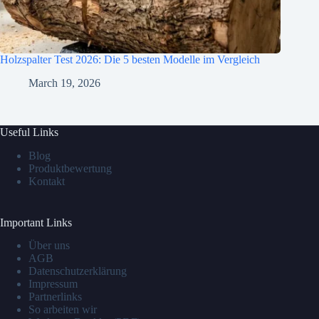
Holzspalter Test 2026: Die 5 besten Modelle im Vergleich
March 19, 2026
Useful Links
Blog
Produktbewertung
Kontakt
Important Links
Über uns
AGB
Datenschutzerklärung
Impressum
Partnerlinks
So arbeiten wir