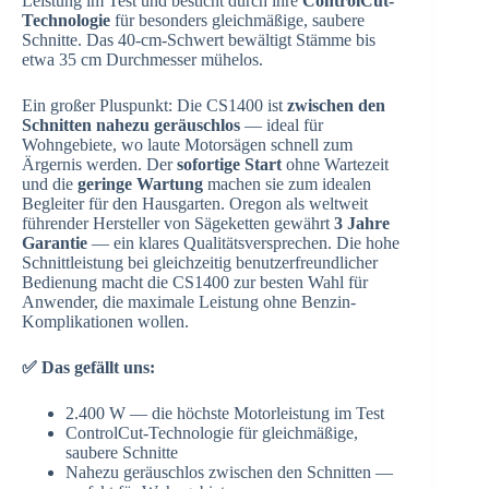
Leistung im Test und besticht durch ihre
ControlCut-
Technologie
für besonders gleichmäßige, saubere
Schnitte. Das 40-cm-Schwert bewältigt Stämme bis
etwa 35 cm Durchmesser mühelos.
Ein großer Pluspunkt: Die CS1400 ist
zwischen den
Schnitten nahezu geräuschlos
— ideal für
Wohngebiete, wo laute Motorsägen schnell zum
Ärgernis werden. Der
sofortige Start
ohne Wartezeit
und die
geringe Wartung
machen sie zum idealen
Begleiter für den Hausgarten. Oregon als weltweit
führender Hersteller von Sägeketten gewährt
3 Jahre
Garantie
— ein klares Qualitätsversprechen. Die hohe
Schnittleistung bei gleichzeitig benutzerfreundlicher
Bedienung macht die CS1400 zur besten Wahl für
Anwender, die maximale Leistung ohne Benzin-
Komplikationen wollen.
✅ Das gefällt uns:
2.400 W — die höchste Motorleistung im Test
ControlCut-Technologie für gleichmäßige,
saubere Schnitte
Nahezu geräuschlos zwischen den Schnitten —