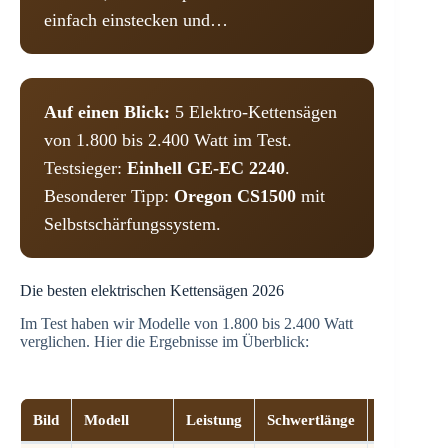
einfach einstecken und…
Auf einen Blick:
5 Elektro-Kettensägen
von 1.800 bis 2.400 Watt im Test.
Testsieger:
Einhell GE-EC 2240
.
Besonderer Tipp:
Oregon CS1500
mit
Selbstschärfungssystem.
Die besten elektrischen Kettensägen 2026
Im Test haben wir Modelle von 1.800 bis 2.400 Watt
verglichen. Hier die Ergebnisse im Überblick:
Bild
Modell
Leistung
Schwertlänge
Kette