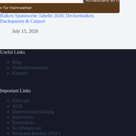
Balken Spannweite Tabelle 2026: Deckenbalken,
Dachsparren & Carport
July 15, 2026
Useful Links
Blog
Produktbewertung
Kontakt
Important Links
Über uns
AGB
Datenschutzerklärung
Impressum
Partnerlinks
So arbeiten wir
Werkstatt-Booklet (PDF)