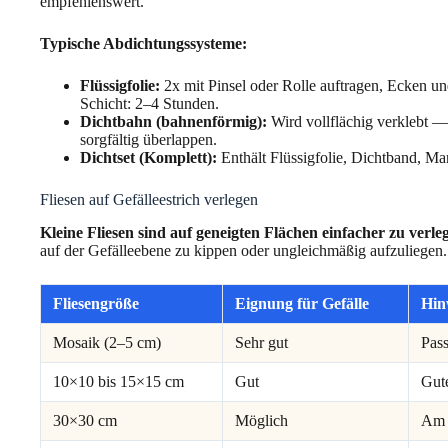
empfehlenswert.
Typische Abdichtungssysteme:
Flüssigfolie:
2x mit Pinsel oder Rolle auftragen, Ecken un
Schicht: 2–4 Stunden.
Dichtbahn (bahnenförmig):
Wird vollflächig verklebt — 
sorgfältig überlappen.
Dichtset (Komplett):
Enthält Flüssigfolie, Dichtband, Ma
Fliesen auf Gefälleestrich verlegen
Kleine Fliesen sind auf geneigten Flächen einfacher zu verle
auf der Gefälleebene zu kippen oder ungleichmäßig aufzuliegen.
Fliesengröße
Eignung für Gefälle
Hin
Mosaik (2–5 cm)
Sehr gut
Pass
10×10 bis 15×15 cm
Gut
Gut
30×30 cm
Möglich
Am 