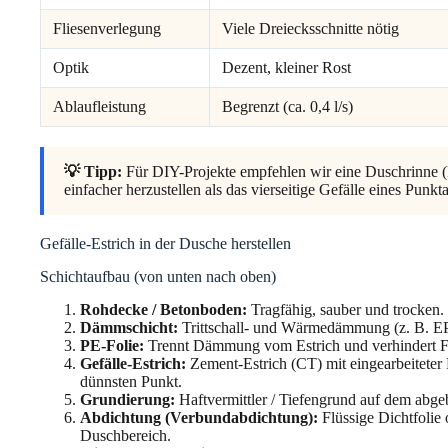
Fliesenverlegung
Viele Dreiecksschnitte nötig
Optik
Dezent, kleiner Rost
Ablaufleistung
Begrenzt (ca. 0,4 l/s)
💡 Tipp:
Für DIY-Projekte empfehlen wir eine Duschrinne (Li
einfacher herzustellen als das vierseitige Gefälle eines Punkt
Gefälle-Estrich in der Dusche herstellen
Schichtaufbau (von unten nach oben)
Rohdecke / Betonboden:
Tragfähig, sauber und trocken.
Dämmschicht:
Trittschall- und Wärmedämmung (z. B. 
PE-Folie:
Trennt Dämmung vom Estrich und verhindert F
Gefälle-Estrich:
Zement-Estrich (CT) mit eingearbeitete
dünnsten Punkt.
Grundierung:
Haftvermittler / Tiefengrund auf dem abge
Abdichtung (Verbundabdichtung):
Flüssige Dichtfolie
Duschbereich.