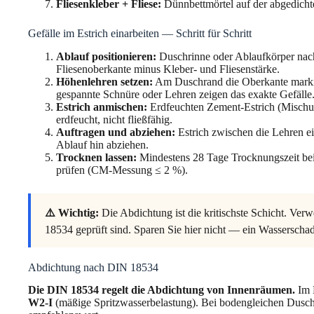
Fliesenkleber + Fliese:
Dünnbettmörtel auf der abgedicht
Gefälle im Estrich einarbeiten — Schritt für Schritt
Ablauf positionieren:
Duschrinne oder Ablaufkörper nach
Fliesenoberkante minus Kleber- und Fliesenstärke.
Höhenlehren setzen:
Am Duschrand die Oberkante marki
gespannte Schnüre oder Lehren zeigen das exakte Gefälle
Estrich anmischen:
Erdfeuchten Zement-Estrich (Mischung
erdfeucht, nicht fließfähig.
Auftragen und abziehen:
Estrich zwischen die Lehren ei
Ablauf hin abziehen.
Trocknen lassen:
Mindestens 28 Tage Trocknungszeit bei
prüfen (CM-Messung ≤ 2 %).
⚠️ Wichtig:
Die Abdichtung ist die kritischste Schicht. Ver
18534 geprüft sind. Sparen Sie hier nicht — ein Wasserschade
Abdichtung nach DIN 18534
Die DIN 18534 regelt die Abdichtung von Innenräumen.
Im 
W2-I
(mäßige Spritzwasserbelastung). Bei bodengleichen Dusc