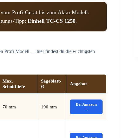
vom Profi-Gerät bis zum Akku-Modell.
istungs-Tipp:
Einhell TC-CS 1250
.
 Profi-Modell — hier findest du die wichtigsten
Max.
Sägeblatt-
Angebot
Schnitttiefe
Ø
Bei Amazon
70 mm
190 mm
→
Bei Amazon