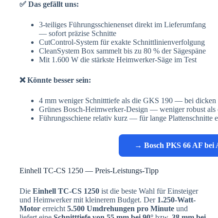
✅ Das gefällt uns:
3-teiliges Führungsschienenset direkt im Lieferumfang
— sofort präzise Schnitte
CutControl-System für exakte Schnittlinienverfolgung
CleanSystem Box sammelt bis zu 80 % der Sägespäne
Mit 1.600 W die stärkste Heimwerker-Säge im Test
❌ Könnte besser sein:
4 mm weniger Schnitttiefe als die GKS 190 — bei dicken 
Grünes Bosch-Heimwerker-Design — weniger robust als d
Führungsschiene relativ kurz — für lange Plattenschnitte 
→ Bosch PKS 66 AF bei
Einhell TC-CS 1250 — Preis-Leistungs-Tipp
Die
Einhell TC-CS 1250
ist die beste Wahl für Einsteiger
und Heimwerker mit kleinerem Budget. Der
1.250-Watt-
Motor
erreicht
5.500 Umdrehungen pro Minute
und
liefert eine
Schnitttiefe von 55 mm bei 90°
bzw.
38 mm bei