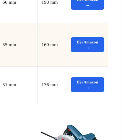
66 mm
190 mm
→
Bei Amazon
55 mm
160 mm
→
Bei Amazon
51 mm
136 mm
→