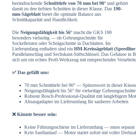
beeindruckende
Schnitttiefe von 70 mm bei 90°
und gehört
damit zu den tiefsten Schnitten in dieser Klasse. Das
190-
mm-Sägeblatt
bietet die optimale Balance aus
Schnittkapazität und Handlichkeit.
Die
Neigungsfähigkeit bis 56°
macht die GKS 190
besonders vielseitig — ob Gehrungsschnitte für
Sockelleisten oder Schrägschnitte in Dachlatten. Im
Lieferumfang enthalten sind ein
HM-Kreissägeblatt (Speedlin
Parallelanschlag und Sechskant-Stiftschlüssel. Das Gehäuse in Bo
sich um ein echtes Profi-Werkzeug mit entsprechender Verarbeitu
✅ Das gefällt uns:
70 mm Schnitttiefe bei 90° — Spitzenwert in dieser Klass
Neigungsfähigkeit bis 56° für vielseitige Gehrungsschnitte
Robuste Bosch-Professional-Qualität mit langlebigem Mot
Absaugadapter im Lieferumfang für sauberes Arbeiten
❌ Könnte besser sein:
Keine Führungsschiene im Lieferumfang — muss separat 
Kein Sanftanlauf — Motor startet sofort mit voller Drehza