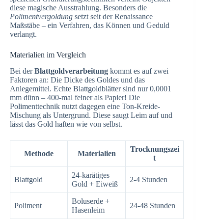
diese magische Ausstrahlung. Besonders die
Polimentvergoldung
setzt seit der Renaissance
Maßstäbe – ein Verfahren, das Können und Geduld
verlangt.
Materialien im Vergleich
Bei der
Blattgoldverarbeitung
kommt es auf zwei
Faktoren an: Die Dicke des Goldes und das
Anlegemittel. Echte Blattgoldblätter sind nur 0,0001
mm dünn – 400-mal feiner als Papier! Die
Polimenttechnik nutzt dagegen eine Ton-Kreide-
Mischung als Untergrund. Diese saugt Leim auf und
lässt das Gold haften wie von selbst.
Trocknungszei
Methode
Materialien
t
24-karätiges
Blattgold
2-4 Stunden
Gold + Eiweiß
Boluserde +
Poliment
24-48 Stunden
Hasenleim