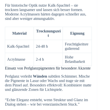
Für historische Optik nutze Kalk-Spachtel – sie
trocknen langsamer und lassen sich besser formen.
Moderne Acrylmassen härten dagegen schneller aus,
sind aber weniger atmungsaktiv.
Trocknungszei
Material
Eignung
t
Feuchtigkeitsre
Kalk-Spachtel
24-48 h
gulierend
Hohe
Acrylmasse
2-4 h
Belastbarkeit
Einsatz von Perlglanzpigmenten für besondere Akzente
Perlglanz verleiht
Wänden
subtilen Schimmer. Mische
die Pigmente in Lasur oder Wachs und trage sie mit
dem Pinsel auf. Besonders effektvoll: Kombiniere matte
und glänzende Zonen für Lichtspiele.
“Echte Eleganz entsteht, wenn Struktur und Glanz im
Dialog stehen – wie bei venezianischem Stuck.”