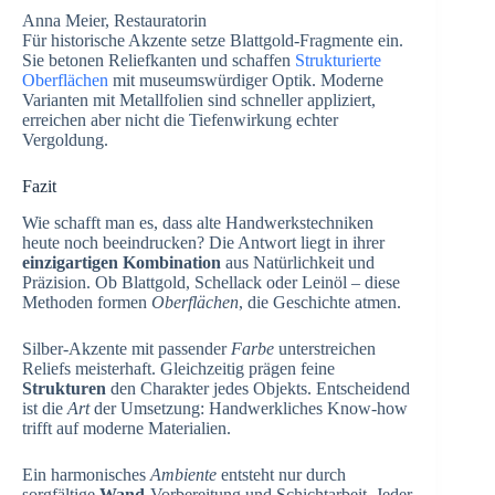
Anna Meier, Restauratorin
Für historische Akzente setze Blattgold-Fragmente ein.
Sie betonen Reliefkanten und schaffen
Strukturierte
Oberflächen
mit museumswürdiger Optik. Moderne
Varianten mit Metallfolien sind schneller appliziert,
erreichen aber nicht die Tiefenwirkung echter
Vergoldung.
Fazit
Wie schafft man es, dass alte Handwerkstechniken
heute noch beeindrucken? Die Antwort liegt in ihrer
einzigartigen Kombination
aus Natürlichkeit und
Präzision. Ob Blattgold, Schellack oder Leinöl – diese
Methoden formen
Oberflächen
, die Geschichte atmen.
Silber-Akzente mit passender
Farbe
unterstreichen
Reliefs meisterhaft. Gleichzeitig prägen feine
Strukturen
den Charakter jedes Objekts. Entscheidend
ist die
Art
der Umsetzung: Handwerkliches Know-how
trifft auf moderne Materialien.
Ein harmonisches
Ambiente
entsteht nur durch
sorgfältige
Wand
-Vorbereitung und Schichtarbeit. Jeder