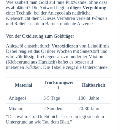
Wie zaubert man Gold auf raue Putzwände, ohne dass
es abblättert? Die Antwort liegt in
öliger Vergoldung
–
einer Technik, bei der Anlegeöl als natürliche
Klebeschicht dient. Dieses Verfahren verleiht
Wänden
und Reliefs seit dem Barock opulente Akzente.
Von der Oxidierung zum Goldträger
Anlegeöl entsteht durch
Voroxidieren
von Leinölfirnis.
Dabei reagiert das Öl über Wochen mit Sauerstoff und
wird zähflüssig. Im Gegensatz zu moderner Mixtion
(Klebegrund aus Harzlack) haftet es besser auf
unebenen
Flächen
. Die Tabelle zeigt die Unterschiede:
Trocknungszei
Material
Haltbarkeit
t
Anlegeöl
3-5 Tage
100+ Jahre
Mixtion
2 Stunden
20-30 Jahre
“Das wahre Gold klebt nicht – es schmiegt sich dem
Untergrund an wie Tau dem Blatt.”