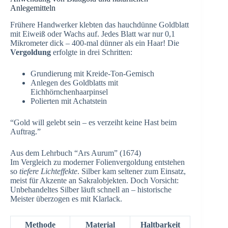
Anlegemitteln
Frühere Handwerker klebten das hauchdünne Goldblatt
mit Eiweiß oder Wachs auf. Jedes Blatt war nur 0,1
Mikrometer dick – 400-mal dünner als ein Haar! Die
Vergoldung
erfolgte in drei Schritten:
Grundierung mit Kreide-Ton-Gemisch
Anlegen des Goldblatts mit
Eichhörnchenhaarpinsel
Polierten mit Achatstein
“Gold will gelebt sein – es verzeiht keine Hast beim
Auftrag.”
Aus dem Lehrbuch “Ars Aurum” (1674)
Im Vergleich zu moderner Folienvergoldung entstehen
so
tiefere Lichteffekte
. Silber kam seltener zum Einsatz,
meist für Akzente an Sakralobjekten. Doch Vorsicht:
Unbehandeltes Silber läuft schnell an – historische
Meister überzogen es mit Klarlack.
Methode
Material
Haltbarkeit