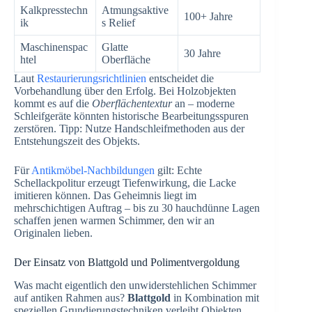
Kalkpresstechn
Atmungsaktive
100+ Jahre
ik
s Relief
Maschinenspac
Glatte
30 Jahre
htel
Oberfläche
Laut
Restaurierungsrichtlinien
entscheidet die
Vorbehandlung über den Erfolg. Bei Holzobjekten
kommt es auf die
Oberflächentextur
an – moderne
Schleifgeräte könnten historische Bearbeitungsspuren
zerstören. Tipp: Nutze Handschleifmethoden aus der
Entstehungszeit des Objekts.
Für
Antikmöbel-Nachbildungen
gilt: Echte
Schellackpolitur erzeugt Tiefenwirkung, die Lacke
imitieren können. Das Geheimnis liegt im
mehrschichtigen Auftrag – bis zu 30 hauchdünne Lagen
schaffen jenen warmen Schimmer, den wir an
Originalen lieben.
Der Einsatz von Blattgold und Polimentvergoldung
Was macht eigentlich den unwiderstehlichen Schimmer
auf antiken Rahmen aus?
Blattgold
in Kombination mit
speziellen Grundierungstechniken verleiht Objekten