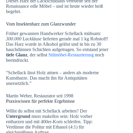
Dieses Harz der Lackschildlaus veredelte seit der
Renaissance edle Möbel – und ist heute wieder heiß
begehrt.
Vom Insektenharz zum Glanzwunder
Früher gewannen Handwerker Schellack mühsam:
300.000 Lackläuse
lieferten gerade mal 1 kg Rohstoff!
Das Harz wurde in Alkohol gelöst und in bis zu 30
hauchdünnen Schichten aufgetragen. So entstand jener
tiefe Glanz
, der selbst
Stilmöbel-Restaurierung
noch
beeindruckt.
“Schellack lässt Holz atmen – anders als moderne
Kunstharze. Das macht ihn für Antiquitäten
unersetzlich.”
Martin Weber, Restaurator seit 1998
Praxiswissen für perfekte Ergebnisse
Willst du selbst mit Schellack arbeiten? Der
Untergrund
muss makellos sein: Holz vorher
entharzen und mit 400er-Korn schleifen. Tipp:
Verdünne die Politur mit Ethanol (4:1) für
gleichmäßigen Auftrag.