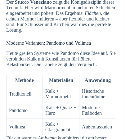
Der
Stucco Veneziano
zeigt die Königsdisziplin dieser
Technik. Hier wird Marmormehl in mehreren Schichten
eingearbeitet und poliert. Das Ergebnis:
Flächen
, die
echten Marmor imitieren – aber flexibler und leichter
sind. Für Schlösser und Kirchen war dies die perfekte
Lösung.
Moderne Varianten: Pandomo und Volimea
Heute greifen Systeme wie Pandomo diese Idee auf. Sie
verbinden Kalk mit Kunstharzen für höhere
Belastbarkeit. Die Tabelle zeigt den Vergleich:
Methode
Materialien
Anwendung
Kalk +
Historische
Traditionell
Marmormehl
Innenräume
Kalk + Quarz +
Moderne
Pandomo
Harz
Fußböden
Kalk +
Volimea
Außenfassaden
Glasgranulat
Für ein warmes
Ambiente
kombinierst du am besten