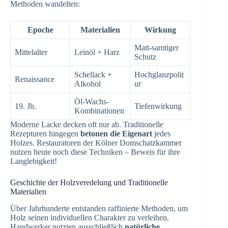
Methoden wandelten:
Epoche
Materialien
Wirkung
Matt-samtiger
Mittelalter
Leinöl + Harz
Schutz
Schellack +
Hochglanzpolit
Renaissance
Alkohol
ur
Öl-Wachs-
19. Jh.
Tiefenwirkung
Kombinationen
Moderne Lacke decken oft nur ab. Traditionelle
Rezepturen hingegen
betonen die Eigenart
jedes
Holzes. Restauratoren der Kölner Domschatzkammer
nutzen heute noch diese Techniken – Beweis für ihre
Langlebigkeit!
Geschichte der Holzveredelung und Traditionelle
Materialien
Über Jahrhunderte entstanden raffinierte Methoden, um
Holz seinen individuellen Charakter zu verleihen.
Handwerker nutzten ausschließlich
natürliche