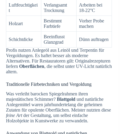
Luftfeuchtigkei
Verlangsamt
Arbeiten bei
t
Trocknung
18-22°C
Bestimmt
Vorher Probe
Holzart
Farbtiefe
machen
Beeinflusst
Schichtdicke
Dünn auftragen
Glanzgrad
Profis nutzen Anlegeöl aus Leinöl und Terpentin für
Vergoldungen. Es haftet besser als moderne
Alternativen. Für Restauratoren gilt: Originalrezepturen
liefern
Oberflächen
, die selbst unter UV-Licht natürlich
altern.
Traditionelle Färbetechniken und Vergoldung
Was verleiht barocken Spiegelrahmen ihren
majestätischen Schimmer?
Blattgold
und natürliche
Anlegemittel waren jahrhundertelang die geheimen
Zutaten für opulente Oberflächen. Meister nutzten diese
feine Art
der Gestaltung, um selbst einfache
Holzobjekte in Kunstwerke zu verwandeln.
Anwendung von Blattgold und natürlichen