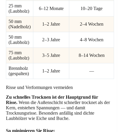
25 mm
6–12 Monate
10–20 Tage
(Laubholz)
50 mm
1–2 Jahre
2–4 Wochen
(Nadelholz)
50 mm
2–3 Jahre
4–8 Wochen
(Laubholz)
75 mm
3–5 Jahre
8–14 Wochen
(Laubholz)
Brennholz
1–2 Jahre
—
(gespalten)
Risse und Verformungen vermeiden
Zu schnelles Trocknen ist der Hauptgrund für
Risse.
Wenn die Außenschicht schneller trocknet als der
Kern, entstehen Spannungen — und damit
Trocknungsrisse. Besonders anfällig sind dichte
Laubhölzer wie Eiche und Buche.
So minimieren Sie Risse: