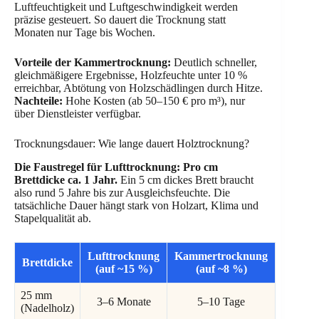
Luftfeuchtigkeit und Luftgeschwindigkeit werden
präzise gesteuert. So dauert die Trocknung statt
Monaten nur Tage bis Wochen.
Vorteile der Kammertrocknung:
Deutlich schneller,
gleichmäßigere Ergebnisse, Holzfeuchte unter 10 %
erreichbar, Abtötung von Holzschädlingen durch Hitze.
Nachteile:
Hohe Kosten (ab 50–150 € pro m³), nur
über Dienstleister verfügbar.
Trocknungsdauer: Wie lange dauert Holztrocknung?
Die Faustregel für Lufttrocknung: Pro cm
Brettdicke ca. 1 Jahr.
Ein 5 cm dickes Brett braucht
also rund 5 Jahre bis zur Ausgleichsfeuchte. Die
tatsächliche Dauer hängt stark von Holzart, Klima und
Stapelqualität ab.
Lufttrocknung
Kammertrocknung
Brettdicke
(auf ~15 %)
(auf ~8 %)
25 mm
3–6 Monate
5–10 Tage
(Nadelholz)