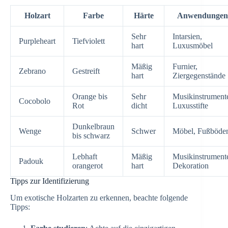
Holzart
Farbe
Härte
Anwendungen
Sehr
Intarsien,
Purpleheart
Tiefviolett
hart
Luxusmöbel
Mäßig
Furnier,
Zebrano
Gestreift
hart
Ziergegenstände
Orange bis
Sehr
Musikinstrument
Cocobolo
Rot
dicht
Luxusstifte
Dunkelbraun
Wenge
Schwer
Möbel, Fußböde
bis schwarz
Lebhaft
Mäßig
Musikinstrument
Padouk
orangerot
hart
Dekoration
Tipps zur Identifizierung
Um exotische Holzarten zu erkennen, beachte folgende
Tipps: