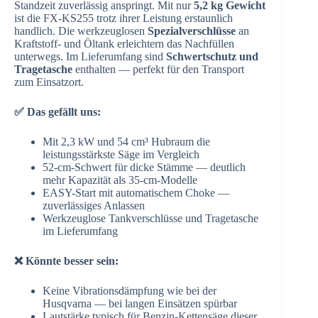
Standzeit zuverlässig anspringt. Mit nur
5,2 kg Gewicht
ist die FX-KS255 trotz ihrer Leistung erstaunlich
handlich. Die werkzeuglosen
Spezialverschlüsse
an
Kraftstoff- und Öltank erleichtern das Nachfüllen
unterwegs. Im Lieferumfang sind
Schwertschutz und
Tragetasche
enthalten — perfekt für den Transport
zum Einsatzort.
✅ Das gefällt uns:
Mit 2,3 kW und 54 cm³ Hubraum die
leistungsstärkste Säge im Vergleich
52-cm-Schwert für dicke Stämme — deutlich
mehr Kapazität als 35-cm-Modelle
EASY-Start mit automatischem Choke —
zuverlässiges Anlassen
Werkzeuglose Tankverschlüsse und Tragetasche
im Lieferumfang
❌ Könnte besser sein:
Keine Vibrationsdämpfung wie bei der
Husqvarna — bei langen Einsätzen spürbar
Lautstärke typisch für Benzin-Kettensäge dieser