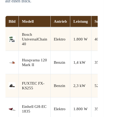
auf einen Blick.
Bild
Modell
Antrieb
Leistung
Schwertläng
Bosch
UniversalChain
Elektro
1.800 W
40 cm
40
Husqvarna 120
Benzin
1,4 kW
35 cm (14″)
Mark II
FUXTEC FX-
Benzin
2,3 kW
52 cm (18″)
KS255
Einhell GH-EC
Elektro
1.800 W
35 cm
1835