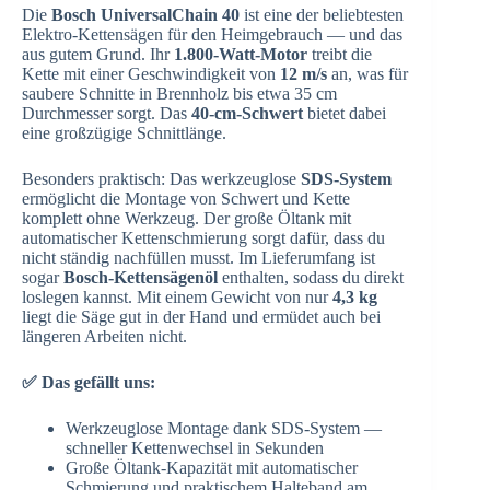
Die
Bosch UniversalChain 40
ist eine der beliebtesten
Elektro-Kettensägen für den Heimgebrauch — und das
aus gutem Grund. Ihr
1.800-Watt-Motor
treibt die
Kette mit einer Geschwindigkeit von
12 m/s
an, was für
saubere Schnitte in Brennholz bis etwa 35 cm
Durchmesser sorgt. Das
40-cm-Schwert
bietet dabei
eine großzügige Schnittlänge.
Besonders praktisch: Das werkzeuglose
SDS-System
ermöglicht die Montage von Schwert und Kette
komplett ohne Werkzeug. Der große Öltank mit
automatischer Kettenschmierung sorgt dafür, dass du
nicht ständig nachfüllen musst. Im Lieferumfang ist
sogar
Bosch-Kettensägenöl
enthalten, sodass du direkt
loslegen kannst. Mit einem Gewicht von nur
4,3 kg
liegt die Säge gut in der Hand und ermüdet auch bei
längeren Arbeiten nicht.
✅ Das gefällt uns:
Werkzeuglose Montage dank SDS-System —
schneller Kettenwechsel in Sekunden
Große Öltank-Kapazität mit automatischer
Schmierung und praktischem Halteband am