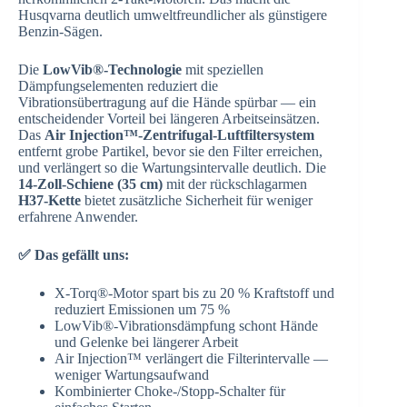
Husqvarna deutlich umweltfreundlicher als günstigere
Benzin-Sägen.
Die
LowVib®-Technologie
mit speziellen
Dämpfungselementen reduziert die
Vibrationsübertragung auf die Hände spürbar — ein
entscheidender Vorteil bei längeren Arbeitseinsätzen.
Das
Air Injection™-Zentrifugal-Luftfiltersystem
entfernt grobe Partikel, bevor sie den Filter erreichen,
und verlängert so die Wartungsintervalle deutlich. Die
14-Zoll-Schiene (35 cm)
mit der rückschlagarmen
H37-Kette
bietet zusätzliche Sicherheit für weniger
erfahrene Anwender.
✅ Das gefällt uns:
X-Torq®-Motor spart bis zu 20 % Kraftstoff und
reduziert Emissionen um 75 %
LowVib®-Vibrationsdämpfung schont Hände
und Gelenke bei längerer Arbeit
Air Injection™ verlängert die Filterintervalle —
weniger Wartungsaufwand
Kombinierter Choke-/Stopp-Schalter für