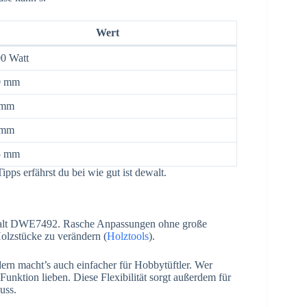
Wert
0 Watt
0 mm
 mm
 mm
5 mm
ps erfährst du bei wie gut ist dewalt.
ewalt DWE7492. Rasche Anpassungen ohne große
olzstücke zu verändern (
Holztools
).
dern macht’s auch einfacher für Hobbytüftler. Wer
unktion lieben. Diese Flexibilität sorgt außerdem für
uss.