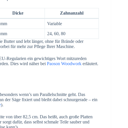
Dicke
Zahnanzahl
4 mm
Variable
4 mm
24, 60, 80
e Butter und lebt länger, ohne für Brände oder
orbei für mehr zur Pflege Ihrer Maschine.
 EU-Regularien ein gewichtiges Wort mitzureden
erden. Dies wird näher bei
Paoson Woodwork
erläutert.
besonders wenn’s um Parallelschnitte geht. Das
n der Säge fixiert und bleibt dabei schnurgerade – ein
e
).
e von über 82,5 cm. Das heißt, auch große Platten
r sorgt dafür, dass selbst schmale Teile sauber und
äse kann’s.