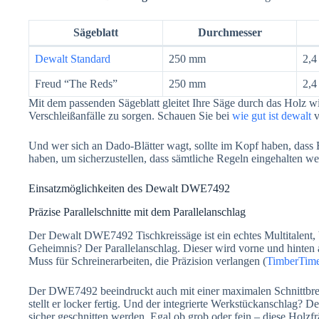
Sägeblatt
Durchmesser
Dewalt Standard
250 mm
2,
Freud “The Reds”
250 mm
2,
Mit dem passenden Sägeblatt gleitet Ihre Säge durch das Holz wi
Verschleißanfälle zu sorgen. Schauen Sie bei
wie gut ist dewalt
v
Und wer sich an Dado-Blätter wagt, sollte im Kopf haben, dass
haben, um sicherzustellen, dass sämtliche Regeln eingehalten w
Einsatzmöglichkeiten des Dewalt DWE7492
Präzise Parallelschnitte mit dem Parallelanschlag
Der Dewalt DWE7492 Tischkreissäge ist ein echtes Multitalent, 
Geheimnis? Der Parallelanschlag. Dieser wird vorne und hinten a
Muss für Schreinerarbeiten, die Präzision verlangen (
TimberTim
Der DWE7492 beeindruckt auch mit einer maximalen Schnittbreit
stellt er locker fertig. Und der integrierte Werkstückanschlag? De
sicher geschnitten werden. Egal ob grob oder fein – diese Holzfr