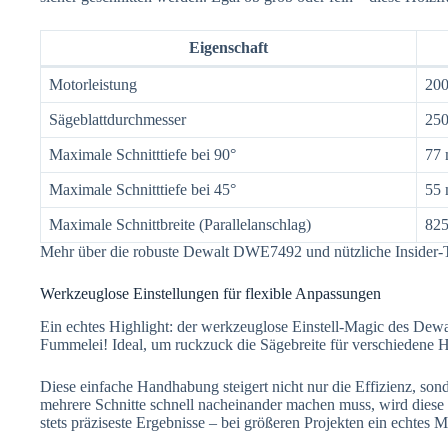
Eigenschaft
Motorleistung
200
Sägeblattdurchmesser
25
Maximale Schnitttiefe bei 90°
77
Maximale Schnitttiefe bei 45°
55
Maximale Schnittbreite (Parallelanschlag)
82
Mehr über die robuste Dewalt DWE7492 und nützliche Insider-Tip
Werkzeuglose Einstellungen für flexible Anpassungen
Ein echtes Highlight: der werkzeuglose Einstell-Magic des D
Fummelei! Ideal, um ruckzuck die Sägebreite für verschiedene H
Diese einfache Handhabung steigert nicht nur die Effizienz, son
mehrere Schnitte schnell nacheinander machen muss, wird diese F
stets präziseste Ergebnisse – bei größeren Projekten ein echtes M