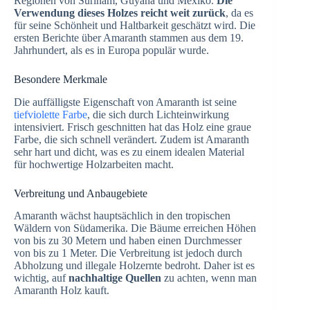
Regionen von Surinam, Guyana und Mexiko.
Die
Verwendung dieses Holzes reicht weit zurück
, da es
für seine Schönheit und Haltbarkeit geschätzt wird. Die
ersten Berichte über Amaranth stammen aus dem 19.
Jahrhundert, als es in Europa populär wurde.
Besondere Merkmale
Die auffälligste Eigenschaft von Amaranth ist seine
tiefviolette Farbe
, die sich durch Lichteinwirkung
intensiviert. Frisch geschnitten hat das Holz eine graue
Farbe, die sich schnell verändert. Zudem ist Amaranth
sehr hart und dicht, was es zu einem idealen Material
für hochwertige Holzarbeiten macht.
Verbreitung und Anbaugebiete
Amaranth wächst hauptsächlich in den tropischen
Wäldern von Südamerika. Die Bäume erreichen Höhen
von bis zu 30 Metern und haben einen Durchmesser
von bis zu 1 Meter. Die Verbreitung ist jedoch durch
Abholzung und illegale Holzernte bedroht. Daher ist es
wichtig, auf
nachhaltige Quellen
zu achten, wenn man
Amaranth Holz kauft.