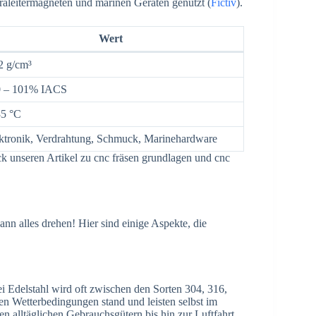
raleitermagneten und marinen Geräten genutzt (
Fictiv
).
Wert
2 g/cm³
0 – 101% IACS
5 °C
ktronik, Verdrahtung, Schmuck, Marinehardware
ck unseren Artikel zu cnc fräsen grundlagen und cnc
n alles drehen! Hier sind einige Aspekte, die
ei Edelstahl wird oft zwischen den Sorten 304, 316,
n Wetterbedingungen stand und leisten selbst im
en alltäglichen Gebrauchsgütern bis hin zur Luftfahrt.