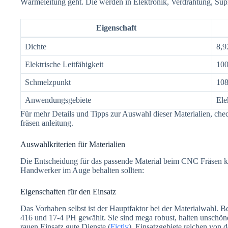
Wärmeleitung geht. Die werden in Elektronik, Verdrahtung, Sup
Eigenschaft
Dichte
8,9
Elektrische Leitfähigkeit
10
Schmelzpunkt
108
Anwendungsgebiete
Ele
Für mehr Details und Tipps zur Auswahl dieser Materialien, che
fräsen anleitung.
Auswahlkriterien für Materialien
Die Entscheidung für das passende Material beim CNC Fräsen kan
Handwerker im Auge behalten sollten:
Eigenschaften für den Einsatz
Das Vorhaben selbst ist der Hauptfaktor bei der Materialwahl. B
416 und 17-4 PH gewählt. Sie sind mega robust, halten unschöne
rauen Einsatz gute Dienste (
Fictiv
). Einsatzgebiete reichen von d