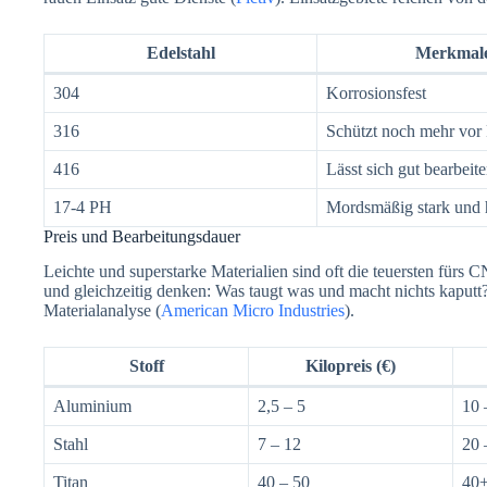
Edelstahl
Merkmal
304
Korrosionsfest
316
Schützt noch mehr vor
416
Lässt sich gut bearbeit
17-4 PH
Mordsmäßig stark und 
Preis und Bearbeitungsdauer
Leichte und superstarke Materialien sind oft die teuersten für
und gleichzeitig denken: Was taugt was und macht nichts kaputt
Materialanalyse (
American Micro Industries
).
Stoff
Kilopreis (€)
Aluminium
2,5 – 5
10 
Stahl
7 – 12
20 
Titan
40 – 50
40