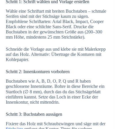
Schritt 1: Schrift wählen und Vorlage erstellen
Wähle eine Schriftart mit breiten Buchstaben – schmale
Serifen sind mit der Stichsäge kaum zu sägen.
Empfohlene Schriftarten: Arial Black, Impact, Cooper
Black oder eine schlichte Sans-Serif. Drucke die
Buchstaben in der gewünschten Größe aus (200–300
mm Höhe, mindestens 25 mm Strichstärke).
Schneide die Vorlage aus und klebe sie mit Malerkrepp
auf das Holz. Alternativ: Übertrage die Konturen mit
Kohlepapier.
Schritt 2: Innenkonturen vorbohren
Buchstaben wie A, B, D, O, P, Q und R haben
geschlossene Innenräume. Bohre in diese Bereiche ein
Startloch (∅ 8 mm), durch das du das Stichsägeblatt
einführen kannst. Setze das Loch in einer Ecke der
Innenkontur, nicht mittendrin.
Schritt 3: Buchstaben aussägen
Fixiere das Holz mit Schraubzwingen und säge mit der
Stichsäge
entlang der Kontur. Tipps für saubere