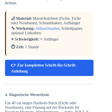
herhast.
📐 Material:
Massivholzbrett (Fichte, Eiche
oder Nussbaum), Schraubhaken, Aufhänger
🔧 Werkzeug:
Akkuschrauber
, Schleifpapier,
optional Lötkolben
⭐ Schwierigkeit:
⭐ Anfänger
⏱️ Zeit:
1 Stunde
👉 Zur kompletten Schritt-für-Schritt-
Anleitung
4. Magnetische Messerleiste
Ein 40 cm langes Hartholz-Stück (Eiche oder
Nussbaum), eine Fräsung auf der Rückseite für
Neodym-Magnete, Wandmontage — fertig. Hält 5–6