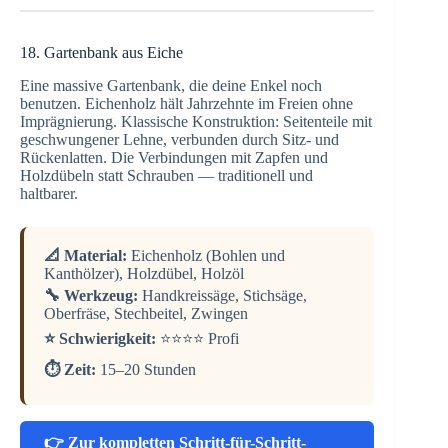
18. Gartenbank aus Eiche
Eine massive Gartenbank, die deine Enkel noch
benutzen. Eichenholz hält Jahrzehnte im Freien ohne
Imprägnierung. Klassische Konstruktion: Seitenteile mit
geschwungener Lehne, verbunden durch Sitz- und
Rückenlatten. Die Verbindungen mit Zapfen und
Holzdübeln statt Schrauben — traditionell und
haltbarer.
📐 Material:
Eichenholz (Bohlen und
Kanthölzer), Holzdübel, Holzöl
🔧 Werkzeug:
Handkreissäge, Stichsäge,
Oberfräse, Stechbeitel, Zwingen
⭐ Schwierigkeit:
⭐⭐⭐⭐ Profi
⏱️ Zeit:
15–20 Stunden
👉 Zur kompletten Schritt-für-Schritt-