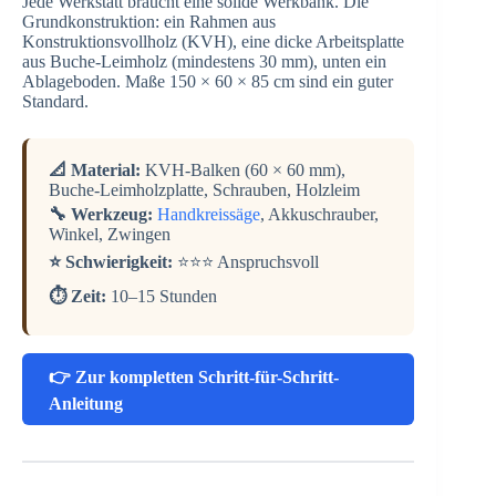
Jede Werkstatt braucht eine solide Werkbank. Die
Grundkonstruktion: ein Rahmen aus
Konstruktionsvollholz (KVH), eine dicke Arbeitsplatte
aus Buche-Leimholz (mindestens 30 mm), unten ein
Ablageboden. Maße 150 × 60 × 85 cm sind ein guter
Standard.
📐 Material:
KVH-Balken (60 × 60 mm),
Buche-Leimholzplatte, Schrauben, Holzleim
🔧 Werkzeug:
Handkreissäge
, Akkuschrauber,
Winkel, Zwingen
⭐ Schwierigkeit:
⭐⭐⭐ Anspruchsvoll
⏱️ Zeit:
10–15 Stunden
👉 Zur kompletten Schritt-für-Schritt-
Anleitung