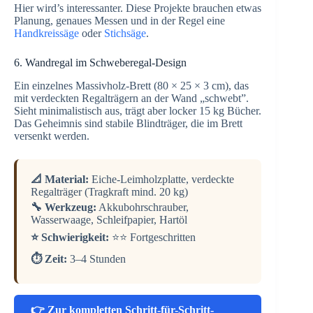
Hier wird’s interessanter. Diese Projekte brauchen etwas
Planung, genaues Messen und in der Regel eine
Handkreissäge
oder
Stichsäge
.
6. Wandregal im Schweberegal-Design
Ein einzelnes Massivholz-Brett (80 × 25 × 3 cm), das
mit verdeckten Regalträgern an der Wand „schwebt”.
Sieht minimalistisch aus, trägt aber locker 15 kg Bücher.
Das Geheimnis sind stabile Blindträger, die im Brett
versenkt werden.
📐 Material:
Eiche-Leimholzplatte, verdeckte
Regalträger (Tragkraft mind. 20 kg)
🔧 Werkzeug:
Akkubohrschrauber,
Wasserwaage, Schleifpapier, Hartöl
⭐ Schwierigkeit:
⭐⭐ Fortgeschritten
⏱️ Zeit:
3–4 Stunden
👉 Zur kompletten Schritt-für-Schritt-