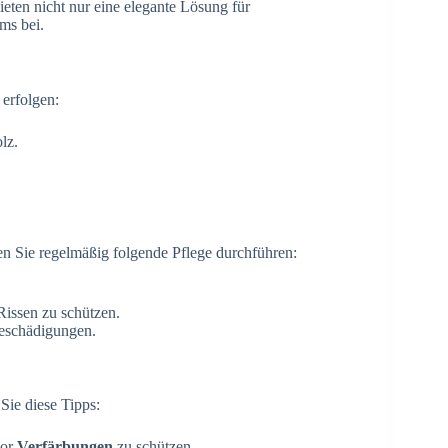
eten nicht nur eine elegante Lösung für
ms bei.
 erfolgen:
lz.
en Sie regelmäßig folgende Pflege durchführen:
issen zu schützen.
eschädigungen.
ie diese Tipps:
vor
Verfärbungen
zu schützen.