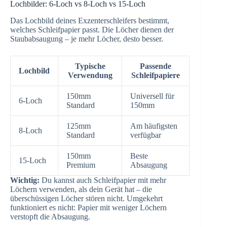
Lochbilder: 6-Loch vs 8-Loch vs 15-Loch
Das Lochbild deines Exzenterschleifers bestimmt,
welches Schleifpapier passt. Die Löcher dienen der
Staubabsaugung – je mehr Löcher, desto besser.
Typische
Passende
Lochbild
Verwendung
Schleifpapiere
150mm
Universell für
6-Loch
Standard
150mm
125mm
Am häufigsten
8-Loch
Standard
verfügbar
150mm
Beste
15-Loch
Premium
Absaugung
Wichtig:
Du kannst auch Schleifpapier mit mehr
Löchern verwenden, als dein Gerät hat – die
überschüssigen Löcher stören nicht. Umgekehrt
funktioniert es nicht: Papier mit weniger Löchern
verstopft die Absaugung.