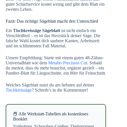
guter Schärfservice kostet wenig und gibt dem Blatt ein
zweites Leben.
Fazit: Das richtige Sägeblatt macht den Unterschied
Ein
Tischkreissäge Sägeblatt
ist nicht einfach ein
Verschleißteil – es ist das Herzstück deiner Säge. Die
falsche Wahl kostet dich saubere Kanten, Arbeitszeit
und im schlimmsten Fall Material.
Unsere Empfehlung: Starte mit einem guten 48-Zähne-
Universalblatt wie dem
Metabo Precision Cut
. Sobald
du merkst, dass du mehr brauchst, ergänze gezielt – ein
Panther-Blatt für Längsschnitte, ein 80er für Feinschnitt.
Welches Sägeblatt nutzt du am liebsten auf deiner
Tischkreissäge
? Schreib’s in die Kommentare!
📕 Alle Werkstatt-Tabellen als kostenloses
Booklet
Vorbohren, Schrauben-Größen, Drehmoment,