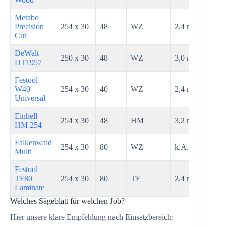
Metabo
Precision
254 x 30
48
WZ
2,4 mm
Cut
DeWalt
250 x 30
48
WZ
3,0 mm
DT1957
Festool
W40
254 x 30
40
WZ
2,4 mm
Universal
Einhell
254 x 30
48
HM
3,2 mm
HM 254
Falkenwald
254 x 30
80
WZ
k.A.
Multi
Festool
TF80
254 x 30
80
TF
2,4 mm
Laminate
Welches Sägeblatt für welchen Job?
Hier unsere klare Empfehlung nach Einsatzbereich: