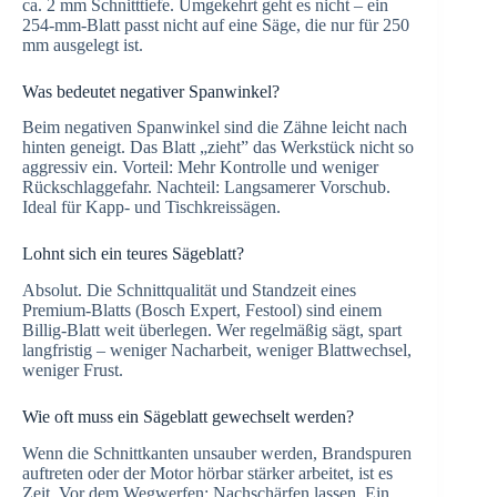
ca. 2 mm Schnitttiefe. Umgekehrt geht es nicht – ein
254-mm-Blatt passt nicht auf eine Säge, die nur für 250
mm ausgelegt ist.
Was bedeutet negativer Spanwinkel?
Beim negativen Spanwinkel sind die Zähne leicht nach
hinten geneigt. Das Blatt „zieht” das Werkstück nicht so
aggressiv ein. Vorteil: Mehr Kontrolle und weniger
Rückschlaggefahr. Nachteil: Langsamerer Vorschub.
Ideal für Kapp- und Tischkreissägen.
Lohnt sich ein teures Sägeblatt?
Absolut. Die Schnittqualität und Standzeit eines
Premium-Blatts (Bosch Expert, Festool) sind einem
Billig-Blatt weit überlegen. Wer regelmäßig sägt, spart
langfristig – weniger Nacharbeit, weniger Blattwechsel,
weniger Frust.
Wie oft muss ein Sägeblatt gewechselt werden?
Wenn die Schnittkanten unsauber werden, Brandspuren
auftreten oder der Motor hörbar stärker arbeitet, ist es
Zeit. Vor dem Wegwerfen: Nachschärfen lassen. Ein