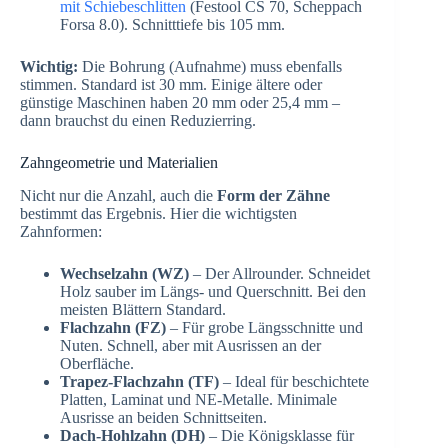
mit Schiebeschlitten
(Festool CS 70, Scheppach
Forsa 8.0). Schnitttiefe bis 105 mm.
Wichtig:
Die Bohrung (Aufnahme) muss ebenfalls
stimmen. Standard ist 30 mm. Einige ältere oder
günstige Maschinen haben 20 mm oder 25,4 mm –
dann brauchst du einen Reduzierring.
Zahngeometrie und Materialien
Nicht nur die Anzahl, auch die
Form der Zähne
bestimmt das Ergebnis. Hier die wichtigsten
Zahnformen:
Wechselzahn (WZ)
– Der Allrounder. Schneidet
Holz sauber im Längs- und Querschnitt. Bei den
meisten Blättern Standard.
Flachzahn (FZ)
– Für grobe Längsschnitte und
Nuten. Schnell, aber mit Ausrissen an der
Oberfläche.
Trapez-Flachzahn (TF)
– Ideal für beschichtete
Platten, Laminat und NE-Metalle. Minimale
Ausrisse an beiden Schnittseiten.
Dach-Hohlzahn (DH)
– Die Königsklasse für