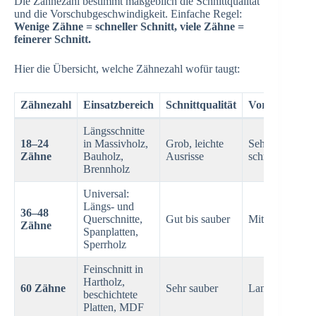
Die Zähnezahl bestimmt maßgeblich die Schnittqualität
und die Vorschubgeschwindigkeit. Einfache Regel:
Wenige Zähne = schneller Schnitt, viele Zähne =
feinerer Schnitt.
Hier die Übersicht, welche Zähnezahl wofür taugt:
Zähnezahl
Einsatzbereich
Schnittqualität
Vorschub
Längsschnitte
18–24
in Massivholz,
Grob, leichte
Sehr
Zähne
Bauholz,
Ausrisse
schnell
Brennholz
Universal:
Längs- und
36–48
Querschnitte,
Gut bis sauber
Mittel
Zähne
Spanplatten,
Sperrholz
Feinschnitt in
Hartholz,
60 Zähne
Sehr sauber
Langsam
beschichtete
Platten, MDF