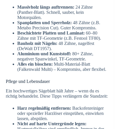
Massivholz längs auftrennen:
24 Zähne
(Panther-Blatt). Schnell, sauber, kein
Motorquälen.
Spanplatten und Sperrholz:
48 Zähne (z.B.
Metabo Precision Cut). Guter Kompromiss.
Beschichtete Platten und Laminat:
60–80
Zähne mit TF-Geometrie (z.B. Festool TF80).
Bauholz mit Nägeln:
48 Zähne, nagelfest
(DeWalt DT1957).
Aluminium und Kunststoff:
80+ Zähne,
negativer Spanwinkel, TF-Geometrie.
Alles ein bisschen:
Multi-Material-Blatt
(Falkenwald Multi) – Kompromiss, aber flexibel.
Pflege und Lebensdauer
Ein hochwertiges Sägeblatt hält Jahre – wenn du es
richtig behandelst. Diese Tipps verlängern die Standzeit:
Harz regelmäßig entfernen:
Backofenreiniger
oder spezieller Harzlöser einsprühen, einwirken
lassen, abspülen.
Nicht auf harte Untergründe legen:
Hartmetallzähne sind empfindlich. Immer in der