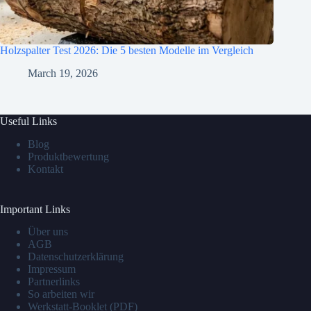
Holzspalter Test 2026: Die 5 besten Modelle im Vergleich
March 19, 2026
Useful Links
Blog
Produktbewertung
Kontakt
Important Links
Über uns
AGB
Datenschutzerklärung
Impressum
Partnerlinks
So arbeiten wir
Werkstatt-Booklet (PDF)