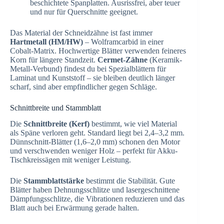
beschichtete Spanplatten. Ausrissfrei, aber teuer
und nur für Querschnitte geeignet.
Das Material der Schneidzähne ist fast immer
Hartmetall (HM/HW)
– Wolframcarbid in einer
Cobalt-Matrix. Hochwertige Blätter verwenden feineres
Korn für längere Standzeit.
Cermet-Zähne
(Keramik-
Metall-Verbund) findest du bei Spezialblättern für
Laminat und Kunststoff – sie bleiben deutlich länger
scharf, sind aber empfindlicher gegen Schläge.
Schnittbreite und Stammblatt
Die
Schnittbreite (Kerf)
bestimmt, wie viel Material
als Späne verloren geht. Standard liegt bei 2,4–3,2 mm.
Dünnschnitt-Blätter (1,6–2,0 mm) schonen den Motor
und verschwenden weniger Holz – perfekt für Akku-
Tischkreissägen mit weniger Leistung.
Die
Stammblattstärke
bestimmt die Stabilität. Gute
Blätter haben Dehnungsschlitze und lasergeschnittene
Dämpfungsschlitze, die Vibrationen reduzieren und das
Blatt auch bei Erwärmung gerade halten.