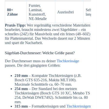
Furnier,
80+
Laminat,
Sehr
Ausrissfrei
Zähne
Kunststoff,
langsam
NE-Metalle
Praxis-Tipp:
Wer regelmäßig verschiedene Materialien
bearbeitet, braucht mindestens zwei Sägeblätter – ein
schnelles (24Z) für Massivholz und ein feines (48–60Z)
für Plattenmaterial. Das Wechseln dauert nur 2 Minuten
und spart dir Nacharbeit.
Sägeblatt-Durchmesser: Welche Größe passt?
Der Durchmesser muss zu deiner
Tischkreissäge
passen. Die drei gängigsten Größen:
210 mm
– Kompakte Tischkreissägen (z.B.
Bosch GTS 635-216, Makita MLT100).
Maximale Schnitttiefe ca. 60–70 mm.
254 mm
– Der Standard bei den meisten
Tischkreissägen (Bosch GTS 10 XC, Metabo TS
254, DeWalt DWE7492). Schnitttiefe bis ca. 80
mm.
315 mm
– Formatkreissägen und
Tischkreissägen