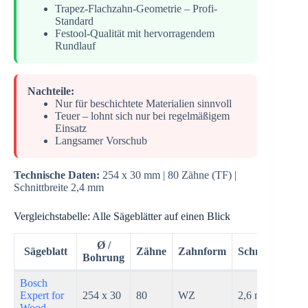
Trapez-Flachzahn-Geometrie – Profi-
Standard
Festool-Qualität mit hervorragendem
Rundlauf
Nachteile:
Nur für beschichtete Materialien sinnvoll
Teuer – lohnt sich nur bei regelmäßigem
Einsatz
Langsamer Vorschub
Technische Daten:
254 x 30 mm | 80 Zähne (TF) |
Schnittbreite 2,4 mm
Vergleichstabelle: Alle Sägeblätter auf einen Blick
Ø /
Sägeblatt
Zähne
Zahnform
Schnittbreite
Bohrung
Bosch
Expert for
254 x 30
80
WZ
2,6 mm
Wood