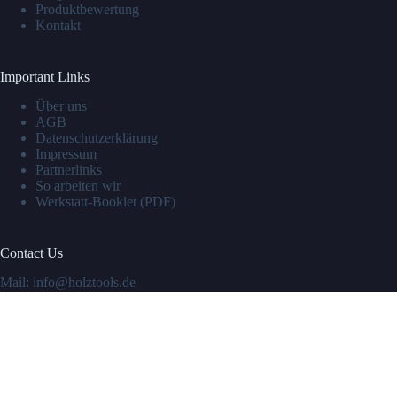
Produktbewertung
Kontakt
Important Links
Über uns
AGB
Datenschutzerklärung
Impressum
Partnerlinks
So arbeiten wir
Werkstatt-Booklet (PDF)
Contact Us
Mail: info@holztools.de
Social Icons
© 2026 holztools.de. Alle Rechte vorbehalten.