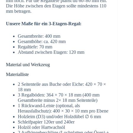
mm hoch. Für die Regaltiefe planst du 60–80 mm ein.
Die Höhe zwischen den Etagen sollte mindestens 110
mm betragen.
Unsere Maße für ein 3-Etagen-Regal:
Gesamtbreite: 400 mm
Gesamthöhe: ca. 420 mm
Regaltiefe: 70 mm
Abstand zwischen Etagen: 120 mm
Material und Werkzeug
Materialliste
2 Seitenteile aus Buche oder Eiche: 420 × 70 ×
18 mm
3 Regalböden: 364 × 70 × 18 mm (400 mm
Gesamtbreite minus 2× 18 mm Seitenteile)
1 Rückwand-Leiste (optional, als
Herausfallschutz): 400 × 30 × 10 mm pro Ebene
Holzleim (D3) und/oder Holzdübel ∅ 6 mm
Schleifpapier 120er und 240er
Holzöl oder Hartwachsöl
2 Aufhängebeschläge (Lochplatten oder Ösen) +