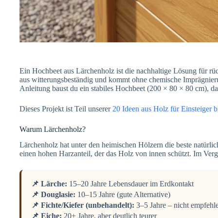
Ein Hochbeet aus Lärchenholz ist die nachhaltige Lösung für r
aus witterungsbeständig und kommt ohne chemische Imprägnieru
Anleitung baust du ein stabiles Hochbeet (200 × 80 × 80 cm), da
Dieses Projekt ist Teil unserer
20 Ideen aus Holz für Einsteiger b
Warum Lärchenholz?
Lärchenholz hat unter den heimischen Hölzern die beste natürlich
einen hohen Harzanteil, der das Holz von innen schützt. Im Verg
📌 Lärche:
15–20 Jahre Lebensdauer im Erdkontakt
📌 Douglasie:
10–15 Jahre (gute Alternative)
📌 Fichte/Kiefer (unbehandelt):
3–5 Jahre – nicht empfehl
📌 Eiche:
20+ Jahre, aber deutlich teurer