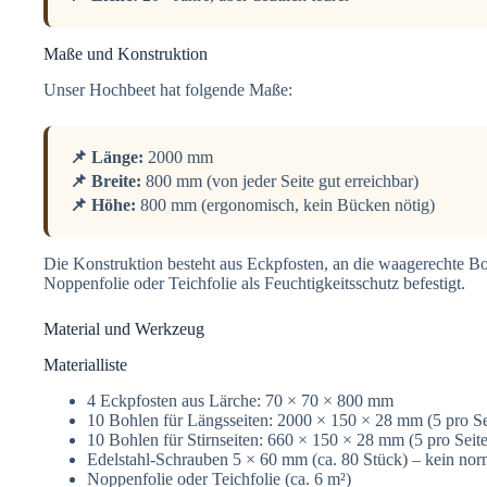
Maße und Konstruktion
Unser Hochbeet hat folgende Maße:
📌 Länge:
2000 mm
📌 Breite:
800 mm (von jeder Seite gut erreichbar)
📌 Höhe:
800 mm (ergonomisch, kein Bücken nötig)
Die Konstruktion besteht aus Eckpfosten, an die waagerechte B
Noppenfolie oder Teichfolie als Feuchtigkeitsschutz befestigt.
Material und Werkzeug
Materialliste
4 Eckpfosten aus Lärche: 70 × 70 × 800 mm
10 Bohlen für Längsseiten: 2000 × 150 × 28 mm (5 pro Se
10 Bohlen für Stirnseiten: 660 × 150 × 28 mm (5 pro Se
Edelstahl-Schrauben 5 × 60 mm (ca. 80 Stück) – kein norma
Noppenfolie oder Teichfolie (ca. 6 m²)