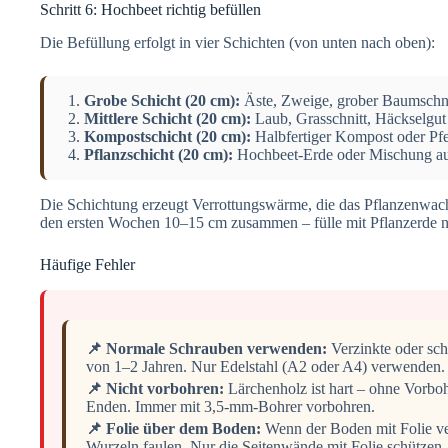
Schritt 6: Hochbeet richtig befüllen
Die Befüllung erfolgt in vier Schichten (von unten nach oben):
Grobe Schicht (20 cm):
Äste, Zweige, grober Baumschnit
Mittlere Schicht (20 cm):
Laub, Grasschnitt, Häckselgut
Kompostschicht (20 cm):
Halbfertiger Kompost oder Pf
Pflanzschicht (20 cm):
Hochbeet-Erde oder Mischung a
Die Schichtung erzeugt Verrottungswärme, die das Pflanzenwach
den ersten Wochen 10–15 cm zusammen – fülle mit Pflanzerde n
Häufige Fehler
📌 Normale Schrauben verwenden:
Verzinkte oder sch
von 1–2 Jahren. Nur Edelstahl (A2 oder A4) verwenden.
📌 Nicht vorbohren:
Lärchenholz ist hart – ohne Vorboh
Enden. Immer mit 3,5-mm-Bohrer vorbohren.
📌 Folie über dem Boden:
Wenn der Boden mit Folie ver
Wurzeln faulen. Nur die Seitenwände mit Folie schützen.