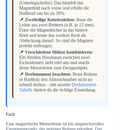
(Unterlegscheibe). Das bündelt das
Magnetfeld nach vorne und erhöht die
Haftkraft um bis zu 30%.
📌 Zweiteilige Konstruktion:
Baue die
Leiste aus zwei Brettern (z.B. je 12 mm).
Fräse die Magnetlöcher in das hintere
Brett und leime das vordere Brett als
Abdeckung darauf. So sind die Magnete
perfekt verborgen.
📌 Verschiedene Hölzer kombinieren:
Ein Streifen Nussbaum zwischen zwei
Eichenleisten sieht edel aus und macht
deine Messerleiste zum Designobjekt.
📌 Drehmoment beachten:
Beim Bohren
in Hartholz den Akkuschrauber nicht zu
schnell drehen – mit unserer
Drehmoment-
Tabelle
findest du die richtige Einstellung.
Fazit
Eine magnetische Messerleiste ist ein anspruchsvolles
Einsteigerprojekt, das präzises Bohren erfordert. Das