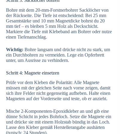
Schritt 3: Sacklöcher bohren
Bohre mit dem 20-mm-Forstnerbohrer Sacklöcher von
der Rückseite. Die Tiefe ist entscheidend: Bei 25 mm
Gesamtstärke und 10 mm Magnetdicke bohrst du 20
mm tief – es bleiben 5 mm Holz als Deckschicht.
Markiere die Tiefe mit Klebeband am Bohrer oder nutze
einen Tiefenanschlag.
Wichtig:
Bohre langsam und drücke nicht zu stark, um
ein Durchbohren zu vermeiden. Lege ein Opferbrett
unter, um Ausrisse zu verhindern.
Schritt 4: Magnete einsetzen
Prüfe vor dem Kleben die Polarität: Alle Magnete
müssen mit der gleichen Seite nach vorne zeigen, damit
sich ihre Felder nicht gegenseitig aufheben. Halte einen
Magneten auf der Vorderseite und teste, ob er anzieht.
Mische 2-Komponenten-Epoxidkleber an und gib eine
dünne Schicht in jedes Bohrloch. Setze die Magnete ein
und drücke sie mit einem Holzstab bündig in das Loch.
Lasse den Kleber gemäß Herstellerangabe aushärten
(typisch: 24 Stunden).