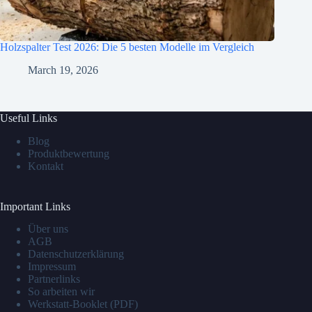
Holzspalter Test 2026: Die 5 besten Modelle im Vergleich
March 19, 2026
Useful Links
Blog
Produktbewertung
Kontakt
Important Links
Über uns
AGB
Datenschutzerklärung
Impressum
Partnerlinks
So arbeiten wir
Werkstatt-Booklet (PDF)