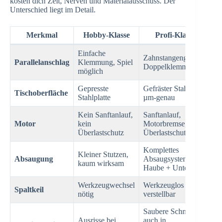
kosten dich Zeit, Nerven und Materialausschuss. Der
Unterschied liegt im Detail.
Merkmal
Hobby-Klasse
Profi-Klasse
Einfache
Zahnstangengeführt,
Parallelanschlag
Klemmung, Spiel
Doppelklemmung
möglich
Gepresste
Gefräster Stahltisch,
Tischoberfläche
Stahlplatte
µm-genau
Kein Sanftanlauf,
Sanftanlauf,
Motor
kein
Motorbremse,
Überlastschutz
Überlastschutz
Komplettes
Kleiner Stutzen,
Absaugung
Absaugsystem,
kaum wirksam
Haube + Unterseite
Werkzeugwechsel
Werkzeuglos
Spaltkeil
nötig
verstellbar
Saubere Schnitte
Ausrisse bei
auch in