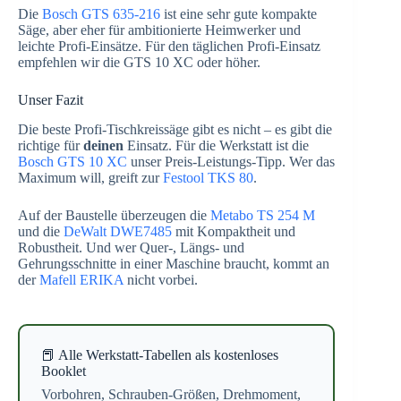
Die
Bosch GTS 635-216
ist eine sehr gute kompakte
Säge, aber eher für ambitionierte Heimwerker und
leichte Profi-Einsätze. Für den täglichen Profi-Einsatz
empfehlen wir die GTS 10 XC oder höher.
Unser Fazit
Die beste Profi-Tischkreissäge gibt es nicht – es gibt die
richtige für
deinen
Einsatz. Für die Werkstatt ist die
Bosch GTS 10 XC
unser Preis-Leistungs-Tipp. Wer das
Maximum will, greift zur
Festool TKS 80
.
Auf der Baustelle überzeugen die
Metabo TS 254 M
und die
DeWalt DWE7485
mit Kompaktheit und
Robustheit. Und wer Quer-, Längs- und
Gehrungsschnitte in einer Maschine braucht, kommt an
der
Mafell ERIKA
nicht vorbei.
📕 Alle Werkstatt-Tabellen als kostenloses
Booklet
Vorbohren, Schrauben-Größen, Drehmoment,