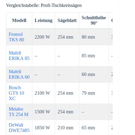
Vergleichstabelle: Profi-Tischkreissägen
Schnitthöhe
Modell
Leistung
Sägeblatt
Gewicht
90°
Festool
2200 W
254 mm
80 mm
38,4 kg
TKS 80
Mafell
–
–
85 mm
–
ERIKA 85
Mafell
–
–
60 mm
21 kg
ERIKA 60
Bosch
GTS 10
2100 W
254 mm
79 mm
35 kg
XC
Metabo
1500 W
254 mm
–
–
TS 254 M
DeWalt
1850 W
210 mm
65 mm
22 kg
DWE7485