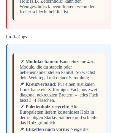
Holz (z.B. Zedernholz) kann den
Weingeschmack beeinflussen, wenn der
Keller schlecht belüftet ist.
Profi-Tipps
📌 Modular bauen:
Baue einzelne 4er-
Module, die du stapeln oder
nebeneinander stellen kannst. So wächst
dein Weinregal mit deiner Sammlung.
📌 Kreuzverband:
Für einen rustikalen
Look baue ein X-förmiges Fach aus zwei
diagonal gekreuzten Brettern – jedes Fach
fasst 3–4 Flaschen.
📌 Palettenholz recyceln:
Alte
Europaletten liefern kostenloses Holz in
der richtigen Stärke. Säubere und schleife
das Holz gründlich.
📌 Etiketten nach vorne:
Neige die