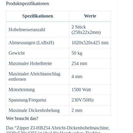
Produktspezifikationen
Spezifikationen
Werte
2 Stück
Hobelmesseranzahl
(258x22x2mm)
Abmessungen (LxBxH)
1020x520x425 mm
Gewicht
50 kg
Maximaler Hobelbreite
254 mm
Maximaler Abrichtanschlag
4 mm
entfernen
Motorleistung
1500 Watt
Spannung/Frequenz
230V/50Hz
Maximale Dickenhobelung
2 mm
Wer braucht das?
Das “Zipper ZI-HB254 Abricht-Dickenhobelmaschine,